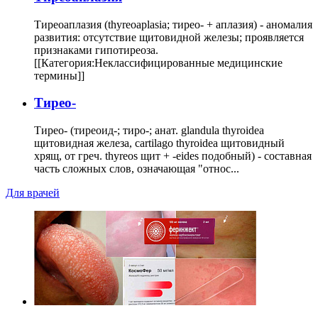
Тиреоаплазия (thyreoaplasia; тирео- + аплазия) - аномалия
развития: отсутствие щитовидной железы; проявляется
признаками гипотиреоза.
[[Категория:Неклассифицированные медицинские
термины]]
Тирео-
Тирео- (тиреоид-; тиро-; анат. glandula thyroidea
щитовидная железа, cartilago thyroidea щитовидный
хрящ, от греч. thyreos щит + -eides подобный) - составная
часть сложных слов, означающая "относ...
Для врачей