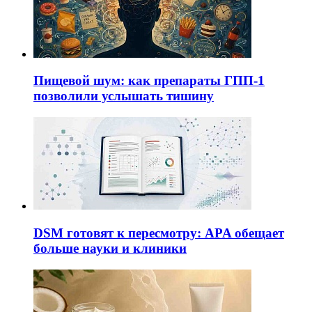
Пищевой шум: как препараты ГПП-1
позволили услышать тишину
DSM готовят к пересмотру: APA обещает
больше науки и клиники