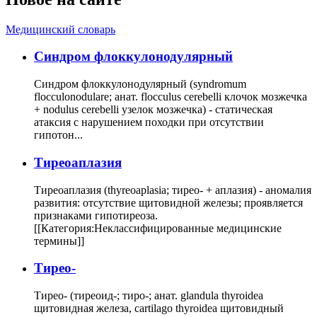
Медицинский словарь
Cиндром флоккулонодулярный
Синдром флоккулонодулярный (syndromum
flocculonodulare; анат. flocculus cerebelli клочок мозжечка
+ nodulus cerebelli узелок мозжечка) - статическая
атаксия с нарушением походки при отсутствии
гипотон...
Тиреоаплазия
Тиреоаплазия (thyreoaplasia; тирео- + аплазия) - аномалия
развития: отсутствие щитовидной железы; проявляется
признаками гипотиреоза.
[[Категория:Неклассифицированные медицинские
термины]]
Тирео-
Тирео- (тиреоид-; тиро-; анат. glandula thyroidea
щитовидная железа, cartilago thyroidea щитовидный