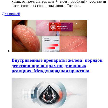
хрящ, от греч. thyreos щит + -eides подобный) - составная
часть сложных слов, означающая "относ...
Для врачей
Внутривенные препараты железа: порядок
действий при острых инфузионных
реакциях. Международная практика