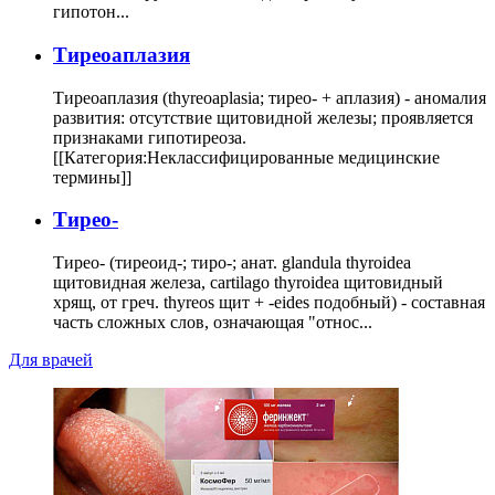
гипотон...
Тиреоаплазия
Тиреоаплазия (thyreoaplasia; тирео- + аплазия) - аномалия
развития: отсутствие щитовидной железы; проявляется
признаками гипотиреоза.
[[Категория:Неклассифицированные медицинские
термины]]
Тирео-
Тирео- (тиреоид-; тиро-; анат. glandula thyroidea
щитовидная железа, cartilago thyroidea щитовидный
хрящ, от греч. thyreos щит + -eides подобный) - составная
часть сложных слов, означающая "относ...
Для врачей