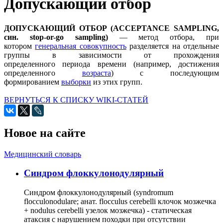
Допускающий отбор
ДОПУСКАЮЩИЙ ОТБОР (ACCEPTANCE SAMPLING,
син. stop-or-go sampling)
— метод отбора, при
котором
генеральная совокупность
разделяется на отдельные
группы в зависимости от прохождения
определенного периода времени (например, достижения
определенного
возраста
) с последующим
формированием
выборки
из этих групп.
ВЕРНУТЬСЯ К СПИСКУ WIKI-СТАТЕЙ
Новое на сайте
Медицинский словарь
Cиндром флоккулонодулярный
Синдром флоккулонодулярный (syndromum
flocculonodulare; анат. flocculus cerebelli клочок мозжечка
+ nodulus cerebelli узелок мозжечка) - статическая
атаксия с нарушением походки при отсутствии