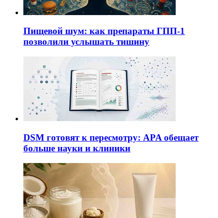
Пищевой шум: как препараты ГПП-1
позволили услышать тишину
DSM готовят к пересмотру: APA обещает
больше науки и клиники