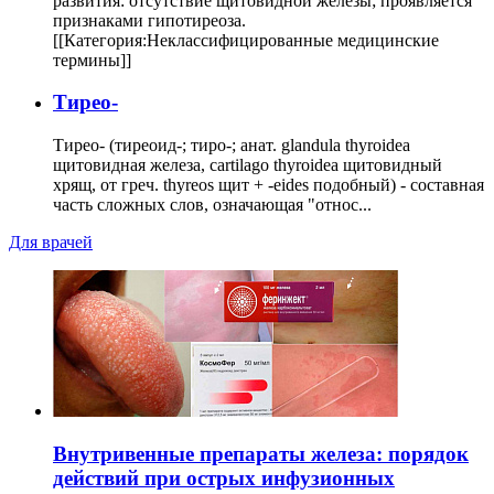
развития: отсутствие щитовидной железы; проявляется
признаками гипотиреоза.
[[Категория:Неклассифицированные медицинские
термины]]
Тирео-
Тирео- (тиреоид-; тиро-; анат. glandula thyroidea
щитовидная железа, cartilago thyroidea щитовидный
хрящ, от греч. thyreos щит + -eides подобный) - составная
часть сложных слов, означающая "относ...
Для врачей
Внутривенные препараты железа: порядок
действий при острых инфузионных