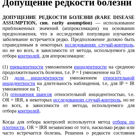
Допущение редкости болезни
ДОПУЩЕНИЕ РЕДКОСТИ БОЛЕЗНИ (RARE DISEASE
ASSUMPTION, син. rarity assumption)
— использование
приближенных значений (аппроксимации) на основании
предположения, что в исследуемой популяции изучаемое
заболевание встречается редко. Предположение должно быть
справедливым в некоторых
исследованиях случай-контроль
,
но не во всех, в зависимости от метода, используемого для
отбора
контролей
, для аппроксимации:
(1)
превалентности
умножением
инцидентности
на среднюю
продолжительность болезни, т.е. P = I умноженное на D;
(2)
доли инцидентности
умножением
относительной
инцидентности
на длительность наблюдения, т.е, для IP = IR
умноженное на T;
(3)
отношения шансов
относительной инцидентностью, т.е.
OR = IRR, в некоторых
исследованиях случай-контроль
, но не
во всех, в зависимости от метода, используемого для
отбора
контролей
.
Когда для отбора контролей используется метод
отбора по
плотности
, OR = IRR независимо от того, насколько редко или
часто встречается болезнь. Решения о редкости состояния