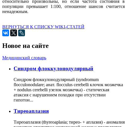
относительно произвольны, но если частота состояния в
популяции превышает 1:100, отношение шансов считается
ненадежным.
ВЕРНУТЬСЯ К СПИСКУ WIKI-СТАТЕЙ
Новое на сайте
Медицинский словарь
Cиндром флоккулонодулярный
Синдром флоккулонодулярный (syndromum
flocculonodulare; анат. flocculus cerebelli клочок мозжечка
+ nodulus cerebelli узелок мозжечка) - статическая
атаксия с нарушением походки при отсутствии
гипотон...
Тиреоаплазия
Тиреоаплазия (thyreoaplasia; тирео- + аплазия) - аномалия