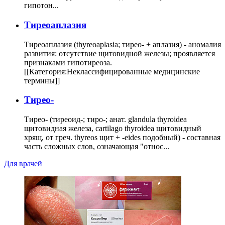
гипотон...
Тиреоаплазия
Тиреоаплазия (thyreoaplasia; тирео- + аплазия) - аномалия
развития: отсутствие щитовидной железы; проявляется
признаками гипотиреоза.
[[Категория:Неклассифицированные медицинские
термины]]
Тирео-
Тирео- (тиреоид-; тиро-; анат. glandula thyroidea
щитовидная железа, cartilago thyroidea щитовидный
хрящ, от греч. thyreos щит + -eides подобный) - составная
часть сложных слов, означающая "относ...
Для врачей