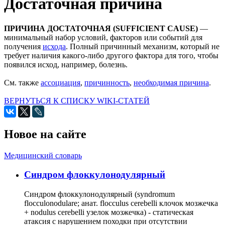
Достаточная причина
ПРИЧИНА ДОСТАТОЧНАЯ (SUFFICIENT CAUSE)
—
минимальный набор условий, факторов или событий для
получения
исхода
. Полный причинный механизм, который не
требует наличия какого-либо другого фактора для того, чтобы
появился исход, например, болезнь.
См. также
ассоциация
,
причинность
,
необходимая причина
.
ВЕРНУТЬСЯ К СПИСКУ WIKI-СТАТЕЙ
Новое на сайте
Медицинский словарь
Cиндром флоккулонодулярный
Синдром флоккулонодулярный (syndromum
flocculonodulare; анат. flocculus cerebelli клочок мозжечка
+ nodulus cerebelli узелок мозжечка) - статическая
атаксия с нарушением походки при отсутствии