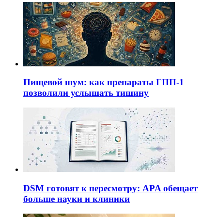
Пищевой шум: как препараты ГПП-1
позволили услышать тишину
DSM готовят к пересмотру: APA обещает
больше науки и клиники