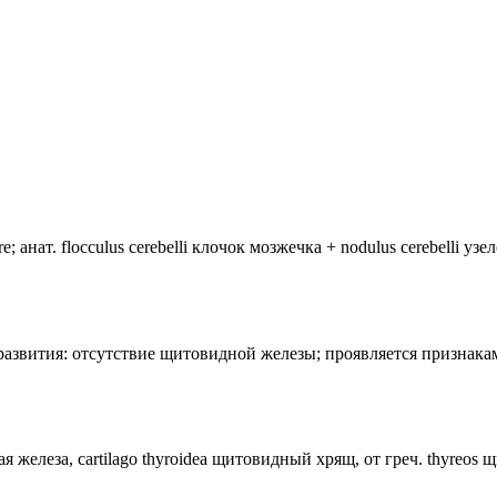
анат. flocculus cerebelli клочок мозжечка + nodulus cerebelli уз
лия развития: отсутствие щитовидной железы; проявляется призн
ная железа, cartilago thyroidea щитовидный хрящ, от греч. thyreos