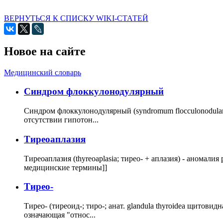
ВЕРНУТЬСЯ К СПИСКУ WIKI-СТАТЕЙ
Новое на сайте
Медицинский словарь
Cиндром флоккулонодулярный
Синдром флоккулонодулярный (syndromum flocculonodulare; 
отсутствии гипотон...
Тиреоаплазия
Тиреоаплазия (thyreoaplasia; тирео- + аплазия) - анома
медицинские термины]]
Тирео-
Тирео- (тиреоид-; тиро-; анат. glandula thyroidea щитовид
означающая "относ...