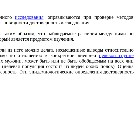
енного
исследования
, оправдываются при проверке методов
разновидности достоверность исследования.
я таким образом, что наблюдаемые различия между ними по
рый является предметом изучения.
о, если из него можно делать несмещенные выводы относительно
только по отношению к конкретной внешней
целевой группе
елых мужчин, может быть или не быть обобщаемым на всех лиц
 (целевая популяция состоит из людей обоих полов). Оценка
верность. Эти эпидемиологические определения достоверность