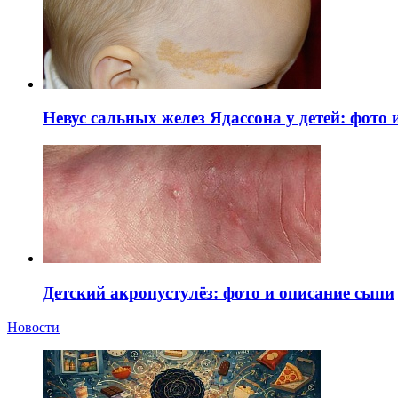
Невус сальных желез Ядассона у детей: фото
Детский акропустулёз: фото и описание сыпи
Новости