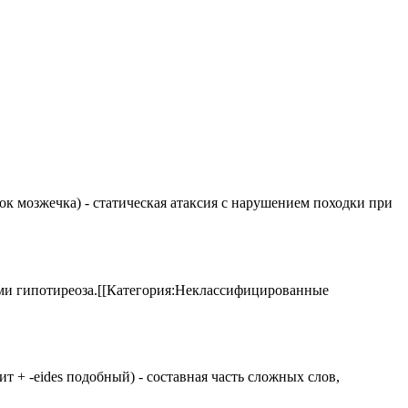
елок мозжечка) - статическая атаксия с нарушением походки при
аками гипотиреоза.[[Категория:Неклассифицированные
 щит + -eides подобный) - составная часть сложных слов,