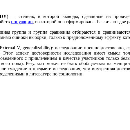
UDY
) — степень, в которой выводы, сделанные из провед
ойств
популяции
, из которой она сформирована. Различают две 
овная группа и группа сравнения отбираются и сравниваютс
мимо ошибки выборки, только к предположенному эффекту, кото
(External V, generalizability): исследование внешне достоверн
я). Этот аспект достоверности исследования имеет смысл 
проведенного с привлечением в качестве участников только б
ского пола). Результат может не быть обобщаемым на женщин
ное суждение о предмете исследования, чем внутренняя досто
ределениями в литературе по социологии.