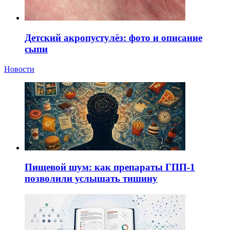
Детский акропустулёз: фото и описание
сыпи
Новости
Пищевой шум: как препараты ГПП-1
позволили услышать тишину