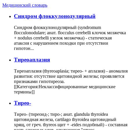
Медицинский словарь
Cиндром флоккулонодулярный
Синдром флоккулонодулярный (syndromum
flocculonodulare; анат. flocculus cerebelli клочок мозжечка
+ nodulus cerebelli узелок мозжечка) - статическая
атаксия с нарушением походки при отсутствии
гипотон...
Тиреоаплазия
Тиреоаплазия (thyreoaplasia; тирео- + аплазия) - аномалия
развития: отсутствие щитовидной железы; проявляется
признаками гипотиреоза.
[[Категория:Неклассифицированные медицинские
термины]]
Тирео-
Тирео- (тиреоид-; тиро-; анат. glandula thyroidea
щитовидная железа, cartilago thyroidea щитовидный
хрящ, от греч. thyreos щит + -eides подобный) - составная
часть сложных слов, означающая "относ...