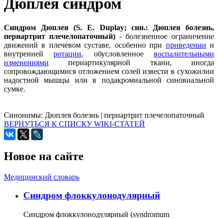
Дюплея синдром
Синдром Дюплея (S. Е. Duplay; син.: Дюплея болезнь,
периартрит
плечелопаточный)
- болезненное ограничение
движений в плечевом суставе, особенно при
приведении
и
внутренней
ротации
, обусловленное
воспалительными
изменениями
периартикулярной ткани, иногда
сопровождающимися отложением солей извести в сухожилии
надостной мышцы или в подакромиальной синовиальной
сумке.
Синонимы:
Дюплея болезнь
|
периартрит плечелопаточный
ВЕРНУТЬСЯ К СПИСКУ WIKI-СТАТЕЙ
Новое на сайте
Медицинский словарь
Cиндром флоккулонодулярный
Синдром флоккулонодулярный (syndromum