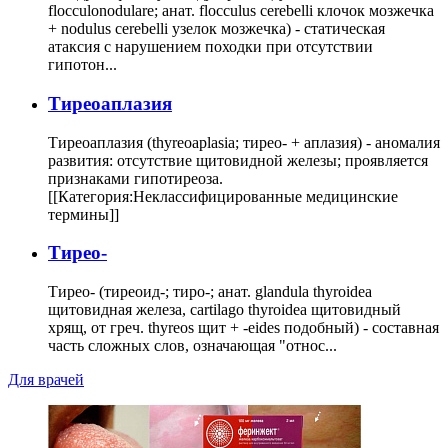
flocculonodulare; анат. flocculus cerebelli клочок мозжечка
+ nodulus cerebelli узелок мозжечка) - статическая
атаксия с нарушением походки при отсутствии
гипотон...
Тиреоаплазия
Тиреоаплазия (thyreoaplasia; тирео- + аплазия) - аномалия
развития: отсутствие щитовидной железы; проявляется
признаками гипотиреоза.
[[Категория:Неклассифицированные медицинские
термины]]
Тирео-
Тирео- (тиреоид-; тиро-; анат. glandula thyroidea
щитовидная железа, cartilago thyroidea щитовидный
хрящ, от греч. thyreos щит + -eides подобный) - составная
часть сложных слов, означающая "относ...
Для врачей