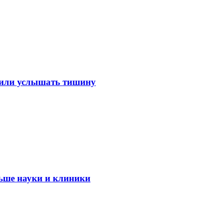
лили услышать тишину
ьше науки и клиники