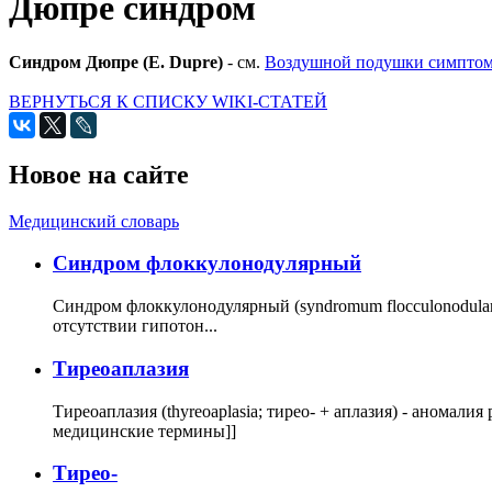
Дюпре синдром
Синдром Дюпре (Е. Dupre)
- см.
Воздушной подушки симпто
ВЕРНУТЬСЯ К СПИСКУ WIKI-СТАТЕЙ
Новое на сайте
Медицинский словарь
Cиндром флоккулонодулярный
Синдром флоккулонодулярный (syndromum flocculonodulare; 
отсутствии гипотон...
Тиреоаплазия
Тиреоаплазия (thyreoaplasia; тирео- + аплазия) - анома
медицинские термины]]
Тирео-