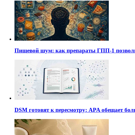
Пищевой шум: как препараты ГПП-1 позво
DSM готовят к пересмотру: APA обещает бол