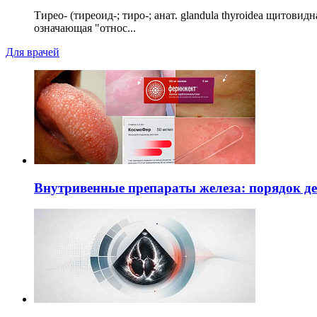
Тирео- (тиреоид-; тиро-; анат. glandula thyroidea щитовид
означающая "относ...
Для врачей
Внутривенные препараты железа: порядок д