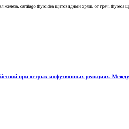
ная железа, cartilago thyroidea щитовидный хрящ, от греч. thyreos
ействий при острых инфузионных реакциях. Межд