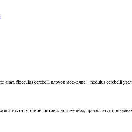
м
.
анат. flocculus cerebelli клочок мозжечка + nodulus cerebelli уз
лия развития: отсутствие щитовидной железы; проявляется призн