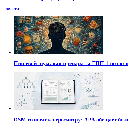
Новости
Пищевой шум: как препараты ГПП-1 позво
DSM готовят к пересмотру: APA обещает бол