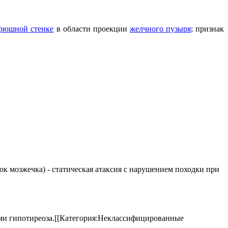
рюшной стенке
в области проекции
желчного пузыря
; признак
елок мозжечка) - статическая атаксия с нарушением походки при
аками гипотиреоза.[[Категория:Неклассифицированные