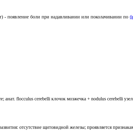
певт) - появление боли при надавливании или поколачивании по
б
анат. flocculus cerebelli клочок мозжечка + nodulus cerebelli уз
лия развития: отсутствие щитовидной железы; проявляется призн