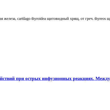
ная железа, cartilago thyroidea щитовидный хрящ, от греч. thyreos
ействий при острых инфузионных реакциях. Межд