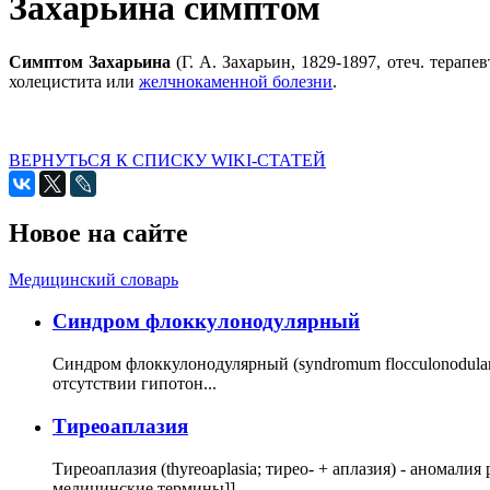
Захарьина симптом
Симптом Захарьина
(Г. А. Захарьин, 1829-1897, отеч. тера
холецистита или
желчнокаменной болезни
.
ВЕРНУТЬСЯ К СПИСКУ WIKI-СТАТЕЙ
Новое на сайте
Медицинский словарь
Cиндром флоккулонодулярный
Синдром флоккулонодулярный (syndromum flocculonodulare; 
отсутствии гипотон...
Тиреоаплазия
Тиреоаплазия (thyreoaplasia; тирео- + аплазия) - анома
медицинские термины]]