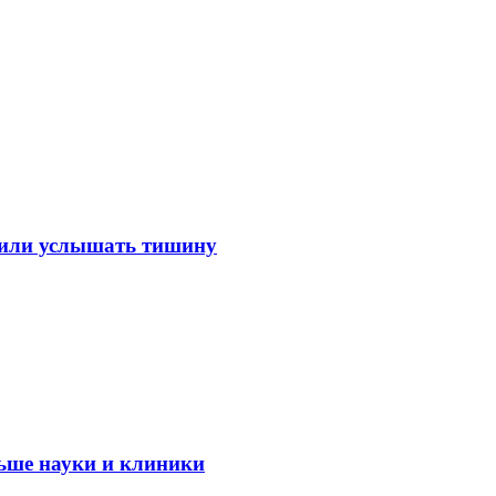
лили услышать тишину
ьше науки и клиники