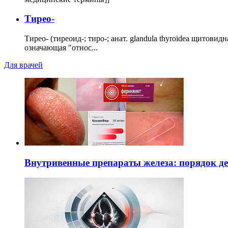
Тирео-
Тирео- (тиреоид-; тиро-; анат. glandula thyroidea щитовид
означающая "относ...
Для врачей
Внутривенные препараты железа: порядок д