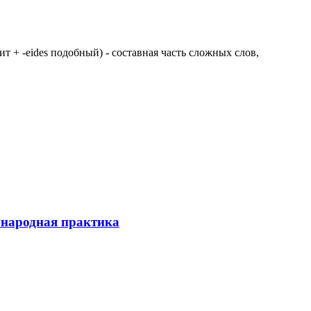
 щит + -eides подобный) - составная часть сложных слов,
ународная практика