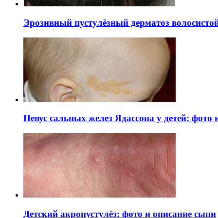
Эрозивный пустулёзный дерматоз волосистой 
Невус сальных желез Ядассона у детей: фото
Детский акропустулёз: фото и описание сыпи