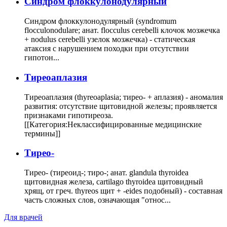
Cиндром флоккулонодулярный
Синдром флоккулонодулярный (syndromum
flocculonodulare; анат. flocculus cerebelli клочок мозжечка
+ nodulus cerebelli узелок мозжечка) - статическая
атаксия с нарушением походки при отсутствии
гипотон...
Тиреоаплазия
Тиреоаплазия (thyreoaplasia; тирео- + аплазия) - аномалия
развития: отсутствие щитовидной железы; проявляется
признаками гипотиреоза.
[[Категория:Неклассифицированные медицинские
термины]]
Тирео-
Тирео- (тиреоид-; тиро-; анат. glandula thyroidea
щитовидная железа, cartilago thyroidea щитовидный
хрящ, от греч. thyreos щит + -eides подобный) - составная
часть сложных слов, означающая "относ...
Для врачей