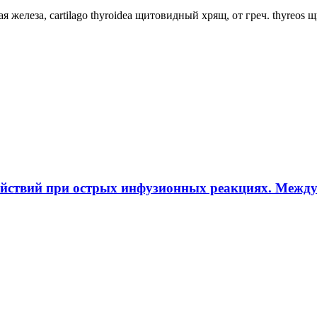
ная железа, cartilago thyroidea щитовидный хрящ, от греч. thyreos
ействий при острых инфузионных реакциях. Межд