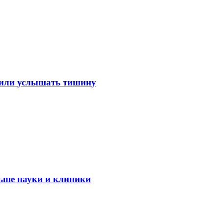
лили услышать тишину
ьше науки и клиники