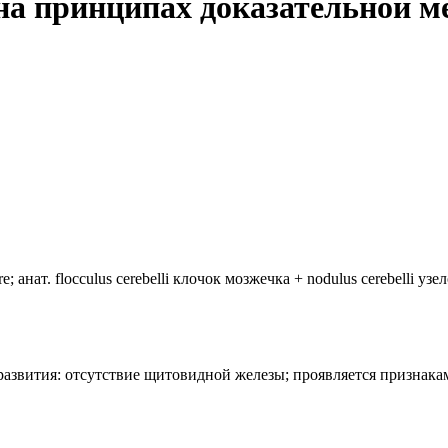
 на принципах доказательной 
анат. flocculus cerebelli клочок мозжечка + nodulus cerebelli уз
лия развития: отсутствие щитовидной железы; проявляется призн