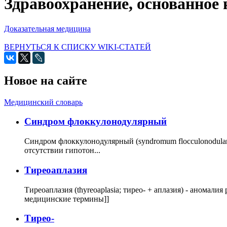
Здравоохранение, основанное
Доказательная медицина
ВЕРНУТЬСЯ К СПИСКУ WIKI-СТАТЕЙ
Новое на сайте
Медицинский словарь
Cиндром флоккулонодулярный
Синдром флоккулонодулярный (syndromum flocculonodulare; 
отсутствии гипотон...
Тиреоаплазия
Тиреоаплазия (thyreoaplasia; тирео- + аплазия) - анома
медицинские термины]]
Тирео-