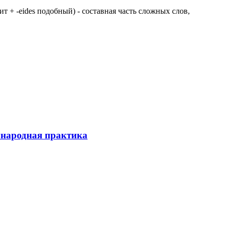
 щит + -eides подобный) - составная часть сложных слов,
ународная практика