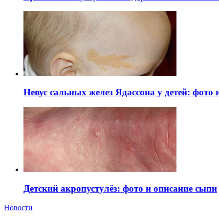
Невус сальных желез Ядассона у детей: фото
Детский акропустулёз: фото и описание сыпи
Новости