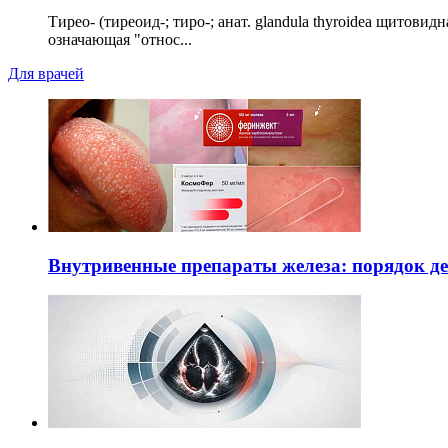
Тирео- (тиреоид-; тиро-; анат. glandula thyroidea щитовид
означающая "относ...
Для врачей
Внутривенные препараты железа: порядок д