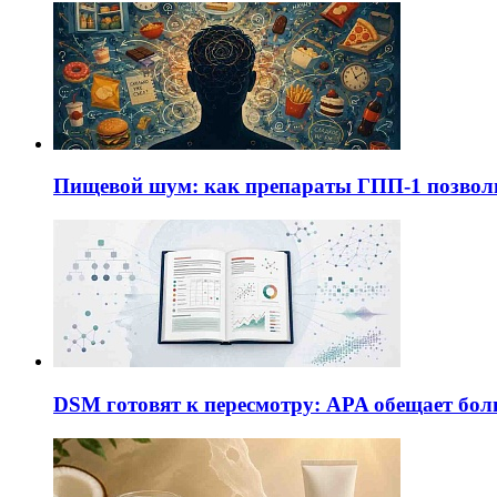
Пищевой шум: как препараты ГПП-1 позво
DSM готовят к пересмотру: APA обещает бол