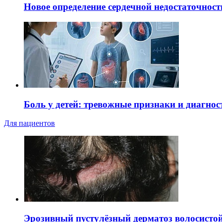
Новое определение сердечной недостаточност
Боль у детей: тревожные признаки и диагнос
Для пациентов
Эрозивный пустулёзный дерматоз волосистой 