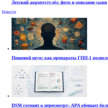
Детский акропустулёз: фото и описание сыпи
Новости
Пищевой шум: как препараты ГПП-1 позво
DSM готовят к пересмотру: APA обещает бол