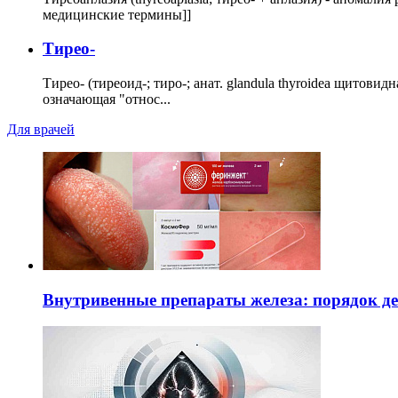
медицинские термины]]
Тирео-
Тирео- (тиреоид-; тиро-; анат. glandula thyroidea щитовид
означающая "относ...
Для врачей
Внутривенные препараты железа: порядок д