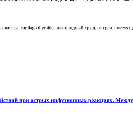
ная железа, cartilago thyroidea щитовидный хрящ, от греч. thyreos
ействий при острых инфузионных реакциях. Межд