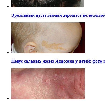
Эрозивный пустулёзный дерматоз волосистой 
Невус сальных желез Ядассона у детей: фото