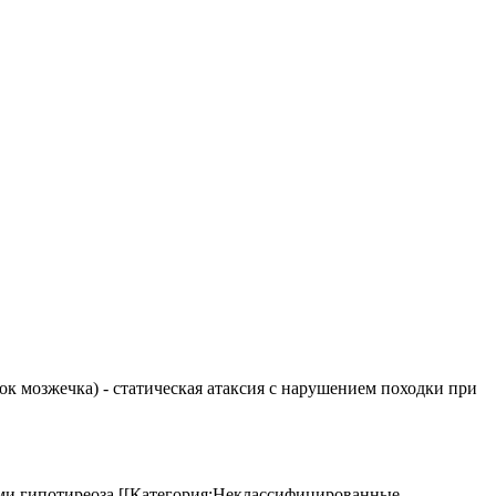
елок мозжечка) - статическая атаксия с нарушением походки при
аками гипотиреоза.[[Категория:Неклассифицированные