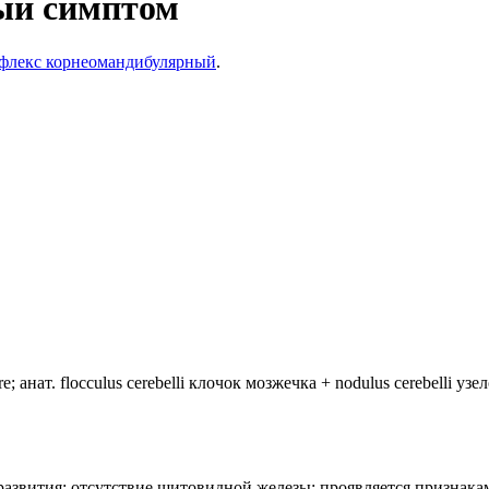
ый симптом
флекс корнеомандибулярный
.
анат. flocculus cerebelli клочок мозжечка + nodulus cerebelli уз
лия развития: отсутствие щитовидной железы; проявляется призн