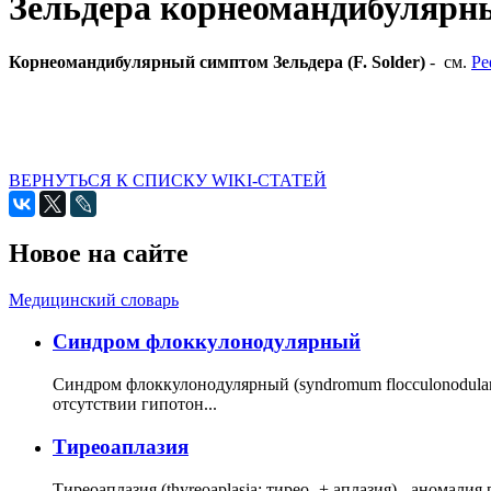
Зельдера корнеомандибулярн
Корнеомандибулярный симптом Зельдера (F. Solder)
- см.
Ре
ВЕРНУТЬСЯ К СПИСКУ WIKI-СТАТЕЙ
Новое на сайте
Медицинский словарь
Cиндром флоккулонодулярный
Синдром флоккулонодулярный (syndromum flocculonodulare; 
отсутствии гипотон...
Тиреоаплазия
Тиреоаплазия (thyreoaplasia; тирео- + аплазия) - анома