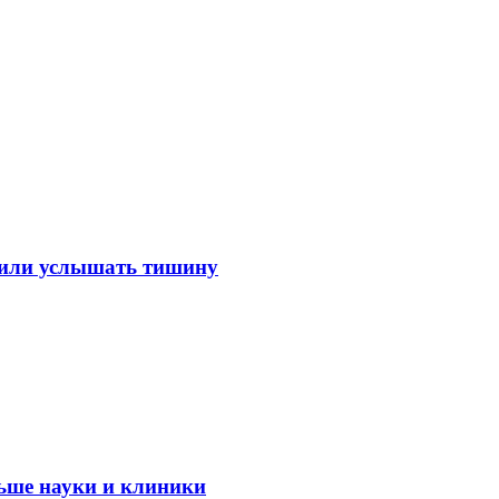
лили услышать тишину
ьше науки и клиники