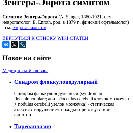
Зенгера-Энрота симптом
Симптом Зенгера-Энрота
(A. Sanger, 1860-1921, нем.
невропатолог; Е. Enroth, род. в 1879 г., финский офтальмолог)
- см.
Энрота симптом
.
ВЕРНУТЬСЯ К СПИСКУ WIKI-СТАТЕЙ
Новое на сайте
Медицинский словарь
Cиндром флоккулонодулярный
Синдром флоккулонодулярный (syndromum
flocculonodulare; анат. flocculus cerebelli клочок мозжечка
+ nodulus cerebelli узелок мозжечка) - статическая
атаксия с нарушением походки при отсутствии
гипотон...
Тиреоаплазия