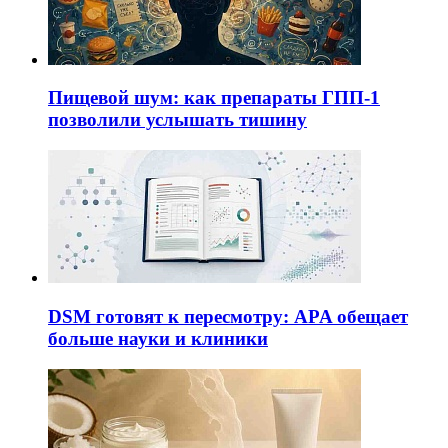
Пищевой шум: как препараты ГПП-1
позволили услышать тишину
DSM готовят к пересмотру: APA обещает
больше науки и клиники