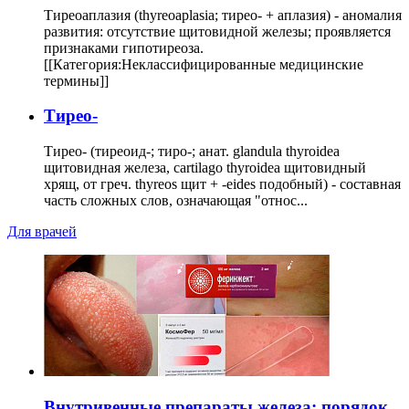
Тиреоаплазия (thyreoaplasia; тирео- + аплазия) - аномалия
развития: отсутствие щитовидной железы; проявляется
признаками гипотиреоза.
[[Категория:Неклассифицированные медицинские
термины]]
Тирео-
Тирео- (тиреоид-; тиро-; анат. glandula thyroidea
щитовидная железа, cartilago thyroidea щитовидный
хрящ, от греч. thyreos щит + -eides подобный) - составная
часть сложных слов, означающая "относ...
Для врачей
Внутривенные препараты железа: порядок