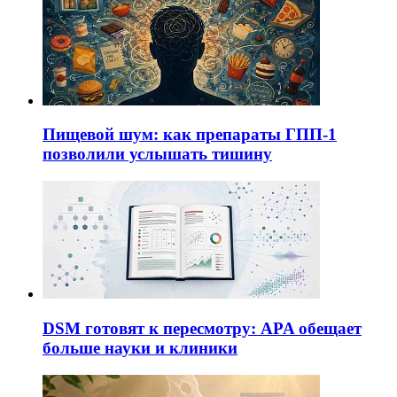
Пищевой шум: как препараты ГПП-1
позволили услышать тишину
DSM готовят к пересмотру: APA обещает
больше науки и клиники