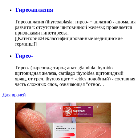
Тиреоаплазия
Тиреоаплазия (thyreoaplasia; тирео- + аплазия) - аномалия
развития: отсутствие щитовидной железы; проявляется
признаками гипотиреоза.
[[Категория:Неклассифицированные медицинские
термины]]
Тирео-
Тирео- (тиреоид-; тиро-; анат. glandula thyroidea
щитовидная железа, cartilago thyroidea щитовидный
хрящ, от греч. thyreos щит + -eides подобный) - составная
часть сложных слов, означающая "относ...
Для врачей