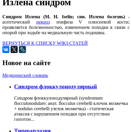
Излена синдром
Синдром Излена (М. Н. Iselin; син. Излена болезнь)
-
асептический
некроз
эпифиза V плюсневой кости;
проявляется болезненностью, изменением походки в связи с
опорой при ходьбе на медиальную часть подошвы.
ВЕРНУТЬСЯ К СПИСКУ WIKI-СТАТЕЙ
Новое на сайте
Медицинский словарь
Cиндром флоккулонодулярный
Синдром флоккулонодулярный (syndromum
flocculonodulare; анат. flocculus cerebelli клочок мозжечка
+ nodulus cerebelli узелок мозжечка) - статическая
атаксия с нарушением походки при отсутствии
гипотон...
Тиреоаплазия