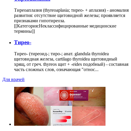
Тиреоаплазия (thyreoaplasia; тирео- + аплазия) - аномалия
развития: отсутствие щитовидной железы; проявляется
признаками гипотиреоза.
[[Категория:Неклассифицированные медицинские
термины]]
Тирео-
Тирео- (тиреоид-; тиро-; анат. glandula thyroidea
щитовидная железа, cartilago thyroidea щитовидный
хрящ, от греч. thyreos щит + -eides подобный) - составная
часть сложных слов, означающая "относ...
Для врачей