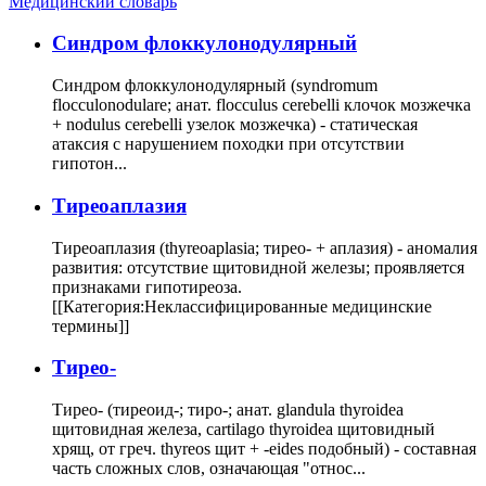
Медицинский словарь
Cиндром флоккулонодулярный
Синдром флоккулонодулярный (syndromum
flocculonodulare; анат. flocculus cerebelli клочок мозжечка
+ nodulus cerebelli узелок мозжечка) - статическая
атаксия с нарушением походки при отсутствии
гипотон...
Тиреоаплазия
Тиреоаплазия (thyreoaplasia; тирео- + аплазия) - аномалия
развития: отсутствие щитовидной железы; проявляется
признаками гипотиреоза.
[[Категория:Неклассифицированные медицинские
термины]]
Тирео-
Тирео- (тиреоид-; тиро-; анат. glandula thyroidea
щитовидная железа, cartilago thyroidea щитовидный
хрящ, от греч. thyreos щит + -eides подобный) - составная
часть сложных слов, означающая "относ...