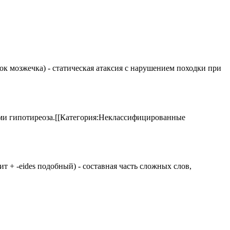
елок мозжечка) - статическая атаксия с нарушением походки при
аками гипотиреоза.[[Категория:Неклассифицированные
 щит + -eides подобный) - составная часть сложных слов,