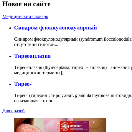
Новое на сайте
Медицинский словарь
Cиндром флоккулонодулярный
Синдром флоккулонодулярный (syndromum flocculonodulare; 
отсутствии гипотон...
Тиреоаплазия
Тиреоаплазия (thyreoaplasia; тирео- + аплазия) - анома
медицинские термины]]
Тирео-
Тирео- (тиреоид-; тиро-; анат. glandula thyroidea щитовид
означающая "относ...
Для врачей