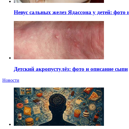
Невус сальных желез Ядассона у детей: фото
Детский акропустулёз: фото и описание сыпи
Новости