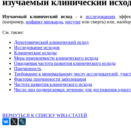
изучаемый клинический исхо
Изучаемый клинический исход
- в
исследованиях
эффек
(например,
инфаркт миокарда
,
инсульт
или смерть) или, наобор
См. также:
Дихотомический клинический исход
Исследование исходов
Клинические исходы
Мера приемлемости клинического исхода
Ожидаемая частота развития клинического исхода
Причинность
Требование к минимальному числу исследователей, учас
Факторы причинности заболевания
Частота развития клинического исхода
Число лиц подвергаемых лечению для достижения одного
ВЕРНУТЬСЯ К СПИСКУ WIKI-СТАТЕЙ