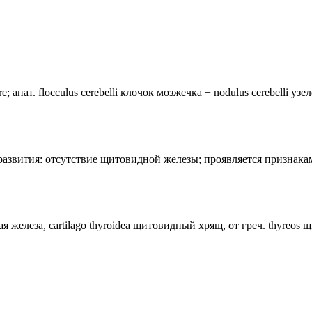
анат. flocculus cerebelli клочок мозжечка + nodulus cerebelli уз
лия развития: отсутствие щитовидной железы; проявляется призн
ная железа, cartilago thyroidea щитовидный хрящ, от греч. thyreos