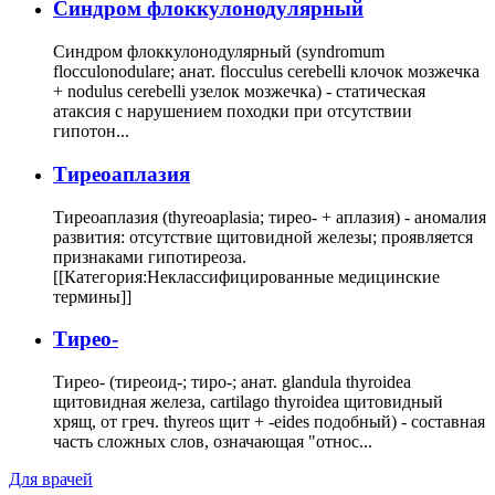
Cиндром флоккулонодулярный
Синдром флоккулонодулярный (syndromum
flocculonodulare; анат. flocculus cerebelli клочок мозжечка
+ nodulus cerebelli узелок мозжечка) - статическая
атаксия с нарушением походки при отсутствии
гипотон...
Тиреоаплазия
Тиреоаплазия (thyreoaplasia; тирео- + аплазия) - аномалия
развития: отсутствие щитовидной железы; проявляется
признаками гипотиреоза.
[[Категория:Неклассифицированные медицинские
термины]]
Тирео-
Тирео- (тиреоид-; тиро-; анат. glandula thyroidea
щитовидная железа, cartilago thyroidea щитовидный
хрящ, от греч. thyreos щит + -eides подобный) - составная
часть сложных слов, означающая "относ...
Для врачей