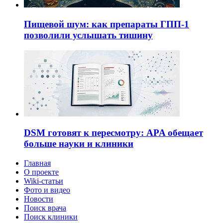
Пищевой шум: как препараты ГПП-1
позволили услышать тишину
DSM готовят к пересмотру: APA обещает
больше науки и клиники
Главная
О проекте
Wiki-статьи
Фото и видео
Новости
Поиск врача
Поиск клиники