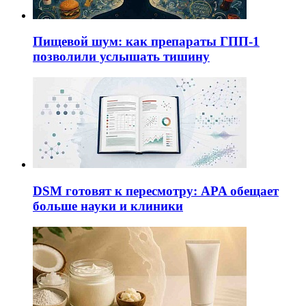
Пищевой шум: как препараты ГПП-1
позволили услышать тишину
DSM готовят к пересмотру: APA обещает
больше науки и клиники