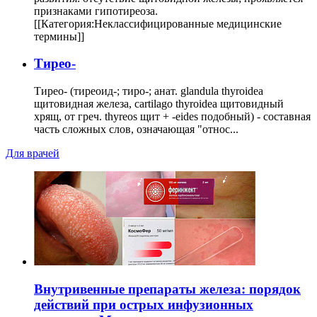
признаками гипотиреоза.
[[Категория:Неклассифицированные медицинские
термины]]
Тирео-
Тирео- (тиреоид-; тиро-; анат. glandula thyroidea
щитовидная железа, cartilago thyroidea щитовидный
хрящ, от греч. thyreos щит + -eides подобный) - составная
часть сложных слов, означающая "относ...
Для врачей
Внутривенные препараты железа: порядок
действий при острых инфузионных