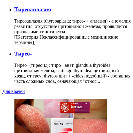
Тиреоаплазия
Тиреоаплазия (thyreoaplasia; тирео- + аплазия) - аномалия
развития: отсутствие щитовидной железы; проявляется
признаками гипотиреоза.
[[Категория:Неклассифицированные медицинские
термины]]
Тирео-
Тирео- (тиреоид-; тиро-; анат. glandula thyroidea
щитовидная железа, cartilago thyroidea щитовидный
хрящ, от греч. thyreos щит + -eides подобный) - составная
часть сложных слов, означающая "относ...
Для врачей