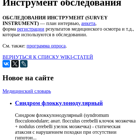
Инструмент обследования
ОБСЛЕДОВАНИЯ ИНСТРУМЕНТ (SURVEY
INSTRUM
ENT)
— план интервью,
анкета
,
форма
регистрации
результатов медицинского осмотра и т.д.,
которые используются в обследовании.
См. также:
программа опроса
.
ВЕРНУТЬСЯ К СПИСКУ WIKI-СТАТЕЙ
Новое на сайте
Медицинский словарь
Cиндром флоккулонодулярный
Синдром флоккулонодулярный (syndromum
flocculonodulare; анат. flocculus cerebelli клочок мозжечка
+ nodulus cerebelli узелок мозжечка) - статическая
атаксия с нарушением походки при отсутствии
гипотон...