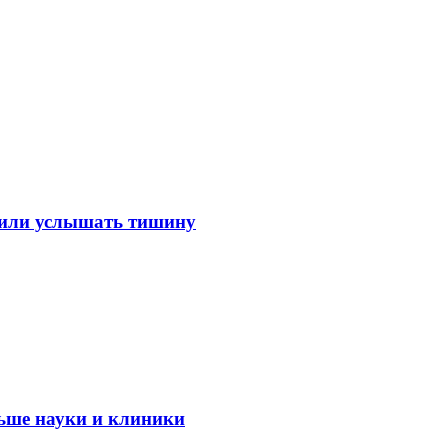
лили услышать тишину
ьше науки и клиники