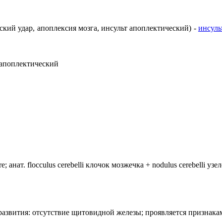
еский удар, апоплексия мозга, инсульт апоплектический) -
инсуль
 апоплектический
анат. flocculus cerebelli клочок мозжечка + nodulus cerebelli уз
лия развития: отсутствие щитовидной железы; проявляется призн