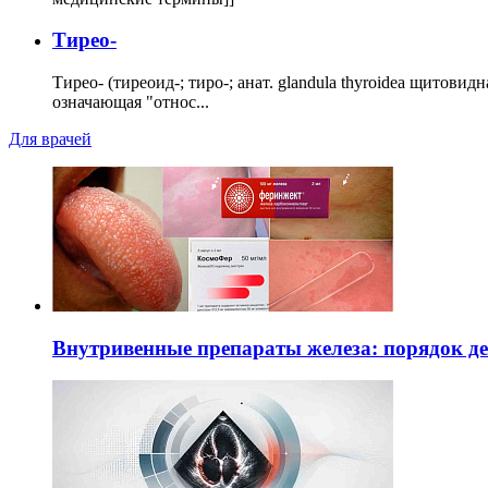
Тирео-
Тирео- (тиреоид-; тиро-; анат. glandula thyroidea щитовид
означающая "относ...
Для врачей
Внутривенные препараты железа: порядок д