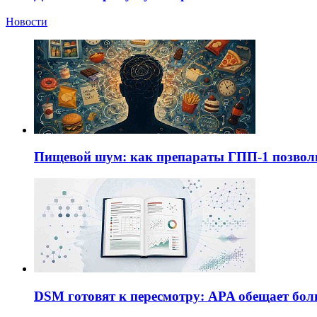
Новости
Пищевой шум: как препараты ГПП-1 позво
DSM готовят к пересмотру: APA обещает бол