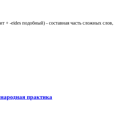
 щит + -eides подобный) - составная часть сложных слов,
ународная практика