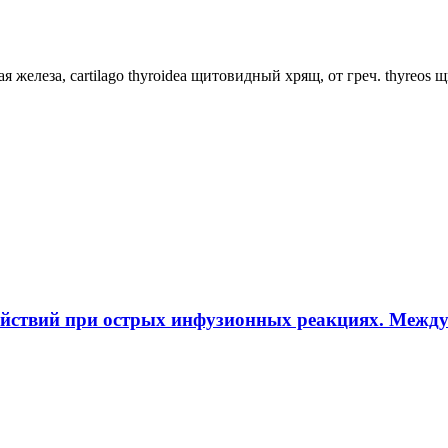
ная железа, cartilago thyroidea щитовидный хрящ, от греч. thyreos
ействий при острых инфузионных реакциях. Межд