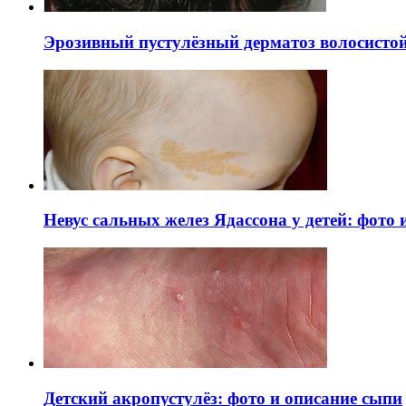
Эрозивный пустулёзный дерматоз волосистой 
Невус сальных желез Ядассона у детей: фото
Детский акропустулёз: фото и описание сыпи