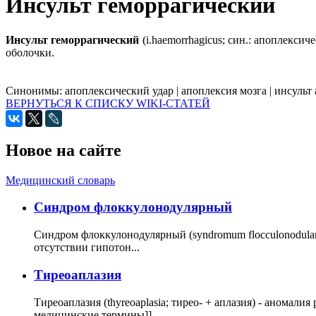
Инсульт геморрагический
Инсульт геморрагический
(i.haemorrhagicus; син.: апоплексич
оболочки.
Синонимы:
апоплексический удар
|
апоплексия мозга
|
инсульт
ВЕРНУТЬСЯ К СПИСКУ WIKI-СТАТЕЙ
Новое на сайте
Медицинский словарь
Cиндром флоккулонодулярный
Синдром флоккулонодулярный (syndromum flocculonodulare; 
отсутствии гипотон...
Тиреоаплазия
Тиреоаплазия (thyreoaplasia; тирео- + аплазия) - анома
медицинские термины]]