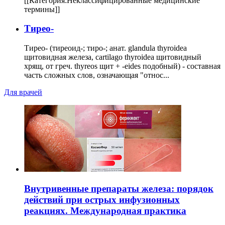
[[Категория:Неклассифицированные медицинские
термины]]
Тирео-
Тирео- (тиреоид-; тиро-; анат. glandula thyroidea
щитовидная железа, cartilago thyroidea щитовидный
хрящ, от греч. thyreos щит + -eides подобный) - составная
часть сложных слов, означающая "относ...
Для врачей
Внутривенные препараты железа: порядок
действий при острых инфузионных
реакциях. Международная практика