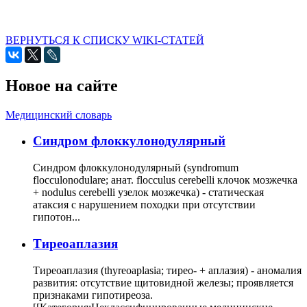
ВЕРНУТЬСЯ К СПИСКУ WIKI-СТАТЕЙ
Новое на сайте
Медицинский словарь
Cиндром флоккулонодулярный
Синдром флоккулонодулярный (syndromum
flocculonodulare; анат. flocculus cerebelli клочок мозжечка
+ nodulus cerebelli узелок мозжечка) - статическая
атаксия с нарушением походки при отсутствии
гипотон...
Тиреоаплазия
Тиреоаплазия (thyreoaplasia; тирео- + аплазия) - аномалия
развития: отсутствие щитовидной железы; проявляется
признаками гипотиреоза.