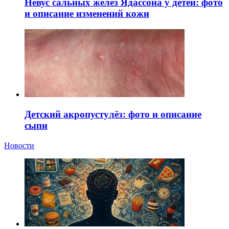
Невус сальных желез Ядассона у детей: фото
и описание изменений кожи
Детский акропустулёз: фото и описание
сыпи
Новости