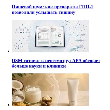
Пищевой шум: как препараты ГПП-1
позволили услышать тишину
DSM готовят к пересмотру: APA обещает
больше науки и клиники