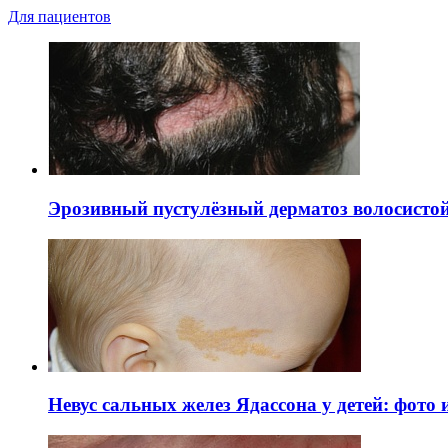
Для пациентов
Эрозивный пустулёзный дерматоз волосистой 
Невус сальных желез Ядассона у детей: фото