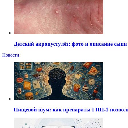
Детский акропустулёз: фото и описание сыпи
Новости
Пищевой шум: как препараты ГПП-1 позво