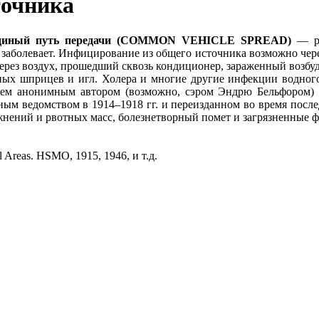
точника
ный путь передачи (COMMON VEHICLE SPREAD)
— ра
кто заболевает. Инфицирование из общего источника возможно че
рез воздух, прошедший сквозь кондиционер, зараженный возбуд
нных шприцев и игл. Холера и многие другие инфекции водно
м анонимным автором (возможно, сэром Эндрю Бельфором) 
ым ведомством в 1914–1918 гг. и переизданном во время после
жнений и рвотных масс, болезнетворный помет и загрязненные 
l Areas. HSMO, 1915, 1946, и т.д.