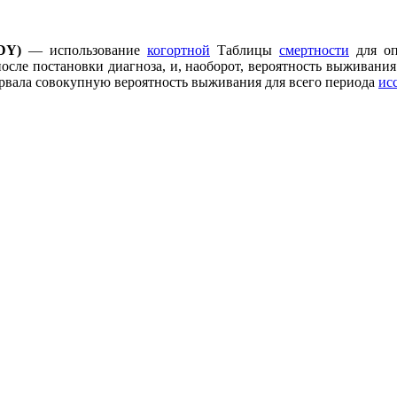
DY)
— использование
когортной
Таблицы
смертности
для оп
после постановки диагноза, и, наоборот, вероятность выживани
ервала совокупную вероятность выживания для всего периода
ис