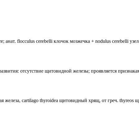
анат. flocculus cerebelli клочок мозжечка + nodulus cerebelli уз
лия развития: отсутствие щитовидной железы; проявляется призн
ная железа, cartilago thyroidea щитовидный хрящ, от греч. thyreos