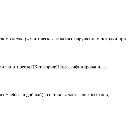
елок мозжечка) - статическая атаксия с нарушением походки при
аками гипотиреоза.[[Категория:Неклассифицированные
 щит + -eides подобный) - составная часть сложных слов,