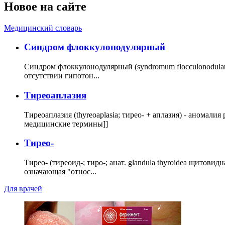
Новое на сайте
Медицинский словарь
Cиндром флоккулонодулярный
Синдром флоккулонодулярный (syndromum flocculonodulare; 
отсутствии гипотон...
Тиреоаплазия
Тиреоаплазия (thyreoaplasia; тирео- + аплазия) - анома
медицинские термины]]
Тирео-
Тирео- (тиреоид-; тиро-; анат. glandula thyroidea щитовид
означающая "относ...
Для врачей