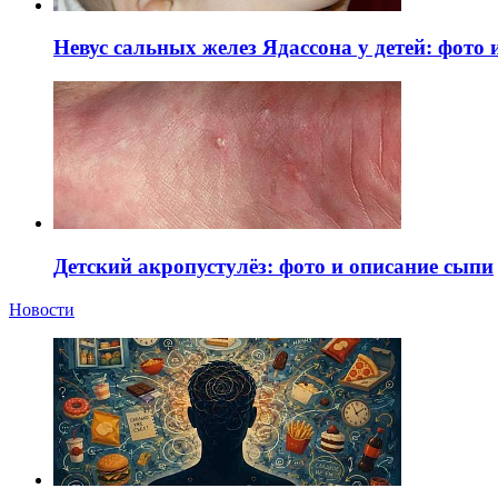
Невус сальных желез Ядассона у детей: фото
Детский акропустулёз: фото и описание сыпи
Новости