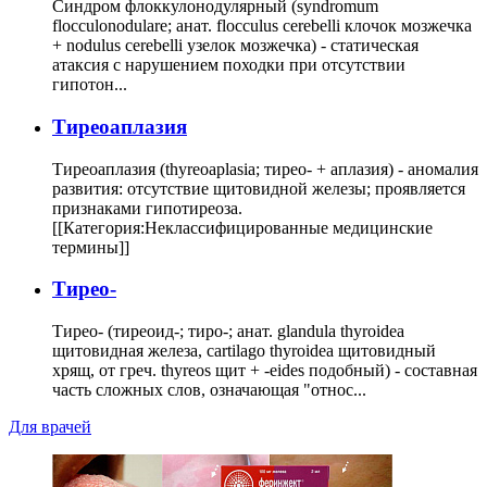
Синдром флоккулонодулярный (syndromum
flocculonodulare; анат. flocculus cerebelli клочок мозжечка
+ nodulus cerebelli узелок мозжечка) - статическая
атаксия с нарушением походки при отсутствии
гипотон...
Тиреоаплазия
Тиреоаплазия (thyreoaplasia; тирео- + аплазия) - аномалия
развития: отсутствие щитовидной железы; проявляется
признаками гипотиреоза.
[[Категория:Неклассифицированные медицинские
термины]]
Тирео-
Тирео- (тиреоид-; тиро-; анат. glandula thyroidea
щитовидная железа, cartilago thyroidea щитовидный
хрящ, от греч. thyreos щит + -eides подобный) - составная
часть сложных слов, означающая "относ...
Для врачей