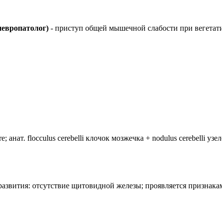
невропатолог)
- приступ общей мышечной слабости при вегета
анат. flocculus cerebelli клочок мозжечка + nodulus cerebelli уз
лия развития: отсутствие щитовидной железы; проявляется призн