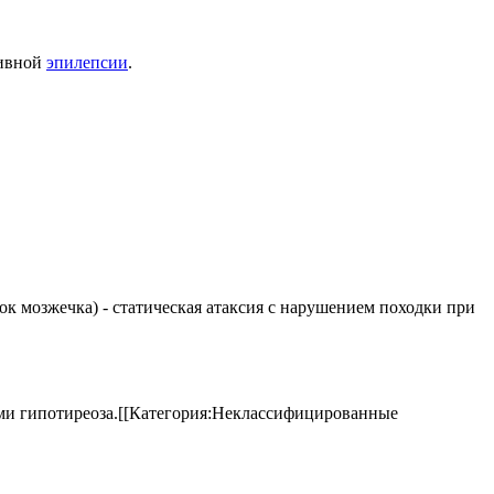
тивной
эпилепсии
.
елок мозжечка) - статическая атаксия с нарушением походки при
аками гипотиреоза.[[Категория:Неклассифицированные