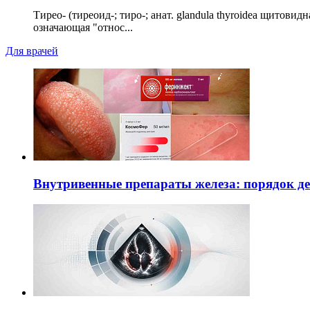
Тирео- (тиреоид-; тиро-; анат. glandula thyroidea щитовид
означающая "относ...
Для врачей
Внутривенные препараты железа: порядок д