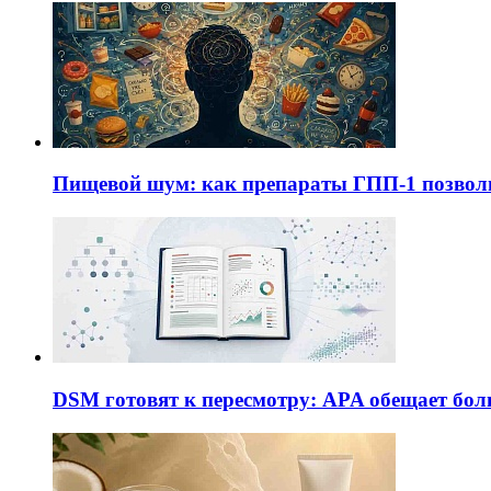
Пищевой шум: как препараты ГПП-1 позво
DSM готовят к пересмотру: APA обещает бол