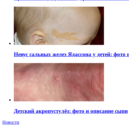
Невус сальных желез Ядассона у детей: фото
Детский акропустулёз: фото и описание сыпи
Новости