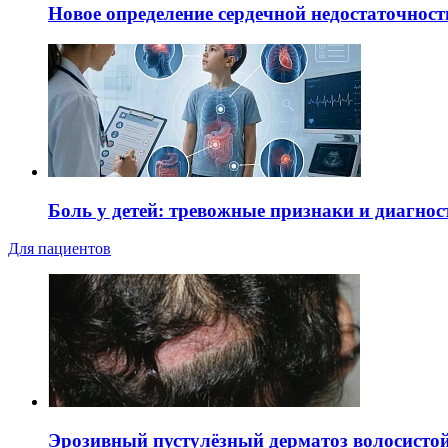
Новое определение сердечной недостаточност
Боль у детей: тревожные признаки и диагнос
Для пациентов
Эрозивный пустулёзный дерматоз волосистой 