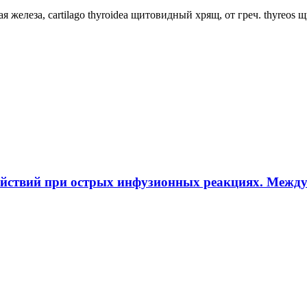
ная железа, cartilago thyroidea щитовидный хрящ, от греч. thyreos
ействий при острых инфузионных реакциях. Межд