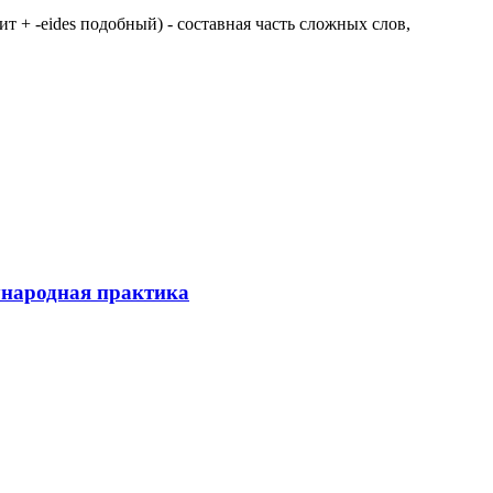
 щит + -eides подобный) - составная часть сложных слов,
ународная практика