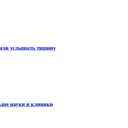
лили услышать тишину
ьше науки и клиники