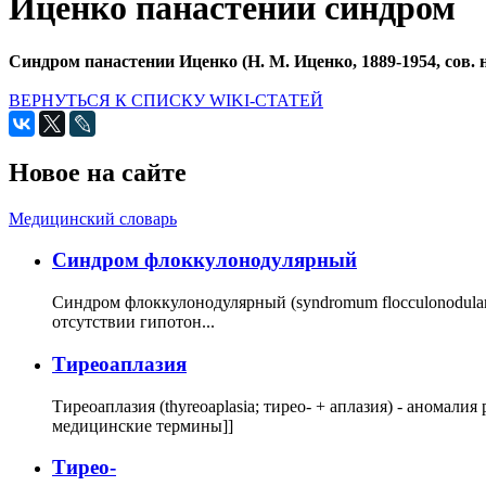
Иценко панастении синдром
Синдром панастении Иценко (Н. М. Иценко, 1889-1954, сов. 
ВЕРНУТЬСЯ К СПИСКУ WIKI-СТАТЕЙ
Новое на сайте
Медицинский словарь
Cиндром флоккулонодулярный
Синдром флоккулонодулярный (syndromum flocculonodulare; 
отсутствии гипотон...
Тиреоаплазия
Тиреоаплазия (thyreoaplasia; тирео- + аплазия) - анома
медицинские термины]]
Тирео-