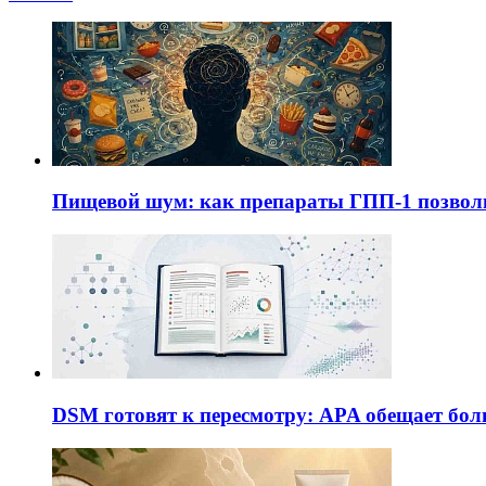
Пищевой шум: как препараты ГПП-1 позво
DSM готовят к пересмотру: APA обещает бол