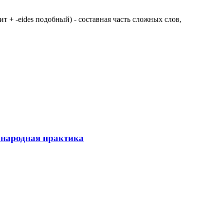
 щит + -eides подобный) - составная часть сложных слов,
ународная практика