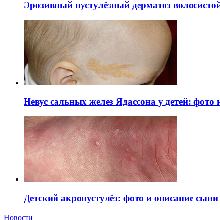
Эрозивный пустулёзный дерматоз волосистой 
Невус сальных желез Ядассона у детей: фото
Детский акропустулёз: фото и описание сыпи
Новости