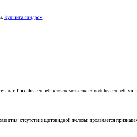
м.
Кушинга синдром
.
анат. flocculus cerebelli клочок мозжечка + nodulus cerebelli уз
лия развития: отсутствие щитовидной железы; проявляется призн