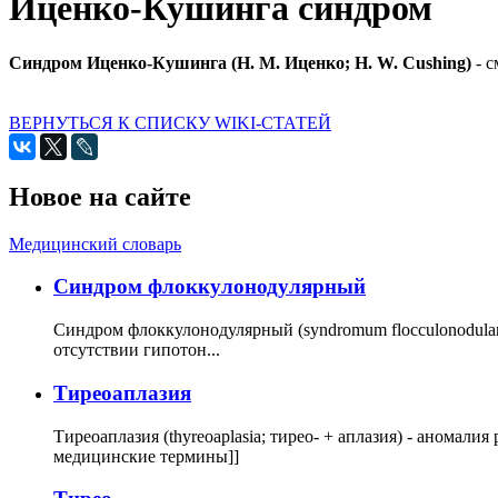
Иценко-Кушинга синдром
Синдром Иценко-Кушинга (Н. М. Иценко; Н. W. Cushing)
- с
ВЕРНУТЬСЯ К СПИСКУ WIKI-СТАТЕЙ
Новое на сайте
Медицинский словарь
Cиндром флоккулонодулярный
Синдром флоккулонодулярный (syndromum flocculonodulare; 
отсутствии гипотон...
Тиреоаплазия
Тиреоаплазия (thyreoaplasia; тирео- + аплазия) - анома
медицинские термины]]