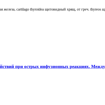
ная железа, cartilago thyroidea щитовидный хрящ, от греч. thyreos
ействий при острых инфузионных реакциях. Межд