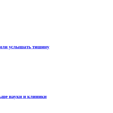
лили услышать тишину
ьше науки и клиники