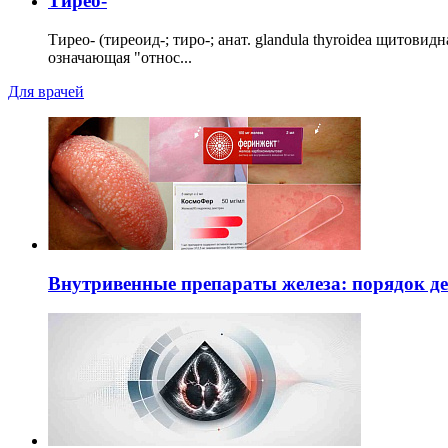
Тирео-
Тирео- (тиреоид-; тиро-; анат. glandula thyroidea щитовид
означающая "относ...
Для врачей
Внутривенные препараты железа: порядок д