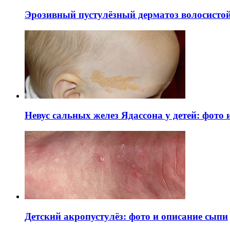
Эрозивный пустулёзный дерматоз волосистой 
Невус сальных желез Ядассона у детей: фото
Детский акропустулёз: фото и описание сыпи