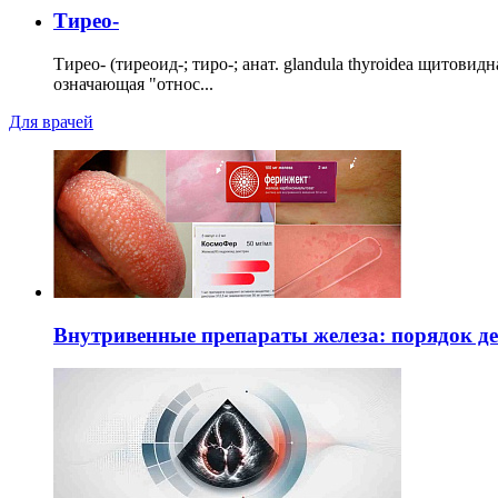
Тирео-
Тирео- (тиреоид-; тиро-; анат. glandula thyroidea щитовид
означающая "относ...
Для врачей
Внутривенные препараты железа: порядок д