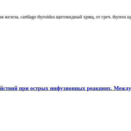
ная железа, cartilago thyroidea щитовидный хрящ, от греч. thyreos
ействий при острых инфузионных реакциях. Межд