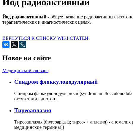
Йод радиоактивный
Йод радиоактивный
- общее название радиоактивных изотопов
терапевтических и диагностических целях.
ВЕРНУТЬСЯ К СПИСКУ WIKI-СТАТЕЙ
Новое на сайте
Медицинский словарь
Cиндром флоккулонодулярный
Синдром флоккулонодулярный (syndromum flocculonodulare; 
отсутствии гипотон...
Тиреоаплазия
Тиреоаплазия (thyreoaplasia; тирео- + аплазия) - анома
медицинские термины]]