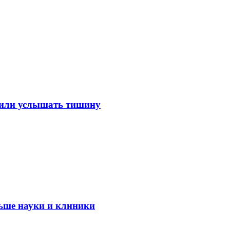
лили услышать тишину
ьше науки и клиники