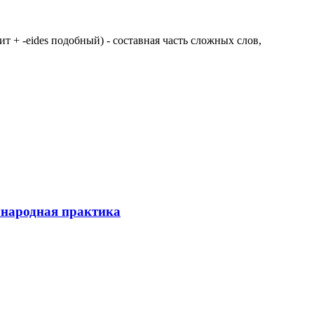
 щит + -eides подобный) - составная часть сложных слов,
ународная практика