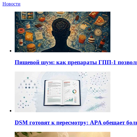
Новости
Пищевой шум: как препараты ГПП-1 позво
DSM готовят к пересмотру: APA обещает бол