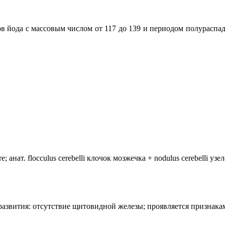
 йода с массовым числом от 117 до 139 и периодом полураспада 
анат. flocculus cerebelli клочок мозжечка + nodulus cerebelli уз
лия развития: отсутствие щитовидной железы; проявляется призн