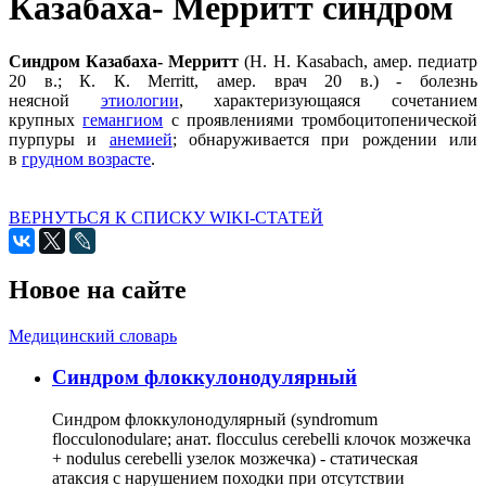
Казабаха- Мерритт синдром
Синдром Казабаха- Мерритт
(Н. Н. Kasabach, амер. педиатр
20 в.; К. К. Merritt, амер. врач 20 в.) - болезнь
неясной
этиологии
, характеризующаяся сочетанием
крупных
гемангиом
с проявлениями тромбоцитопенической
пурпуры и
анемией
; обнаруживается при рождении или
в
грудном возрасте
.
ВЕРНУТЬСЯ К СПИСКУ WIKI-СТАТЕЙ
Новое на сайте
Медицинский словарь
Cиндром флоккулонодулярный
Синдром флоккулонодулярный (syndromum
flocculonodulare; анат. flocculus cerebelli клочок мозжечка
+ nodulus cerebelli узелок мозжечка) - статическая
атаксия с нарушением походки при отсутствии