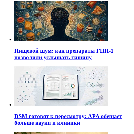
Пищевой шум: как препараты ГПП-1
позволили услышать тишину
DSM готовят к пересмотру: APA обещает
больше науки и клиники