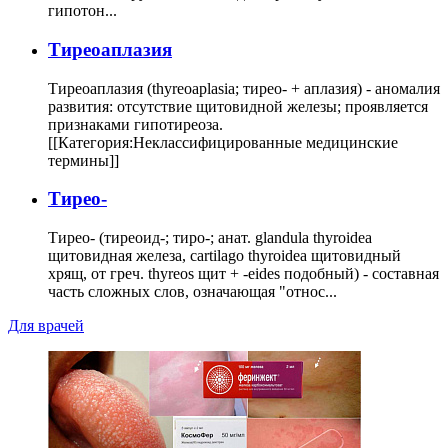
гипотон...
Тиреоаплазия
Тиреоаплазия (thyreoaplasia; тирео- + аплазия) - аномалия
развития: отсутствие щитовидной железы; проявляется
признаками гипотиреоза.
[[Категория:Неклассифицированные медицинские
термины]]
Тирео-
Тирео- (тиреоид-; тиро-; анат. glandula thyroidea
щитовидная железа, cartilago thyroidea щитовидный
хрящ, от греч. thyreos щит + -eides подобный) - составная
часть сложных слов, означающая "относ...
Для врачей