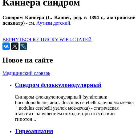
Каннера синдром
Синдром Каннера (L. Kanner, род. в 1894 г., австрийский
психиатр)
- см.
Аутизм детский
.
ВЕРНУТЬСЯ К СПИСКУ WIKI-СТАТЕЙ
Новое на сайте
Медицинский словарь
Cиндром флоккулонодулярный
Синдром флоккулонодулярный (syndromum
flocculonodulare; анат. flocculus cerebelli клочок мозжечка
+ nodulus cerebelli узелок мозжечка) - статическая
атаксия с нарушением походки при отсутствии
гипотон...
Тиреоаплазия