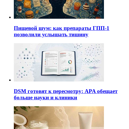
Пищевой шум: как препараты ГПП-1
позволили услышать тишину
DSM готовят к пересмотру: APA обещает
больше науки и клиники