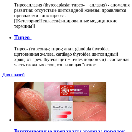
Тиреоаплазия (thyreoaplasia; тирео- + аплазия) - аномалия
развития: отсутствие щитовидной железы; проявляется
признаками гипотиреоза.
[[Категория:Неклассифицированные медицинские
термины]]
Тирео-
Тирео- (тиреоид-; тиро-; анат. glandula thyroidea
щитовидная железа, cartilago thyroidea щитовидный
хрящ, от греч. thyreos щит + -eides подобный) - составная
часть сложных слов, означающая "относ...
Для врачей
Внутривенные препараты железа: порядок