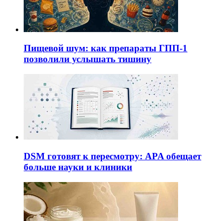
Пищевой шум: как препараты ГПП-1
позволили услышать тишину
DSM готовят к пересмотру: APA обещает
больше науки и клиники