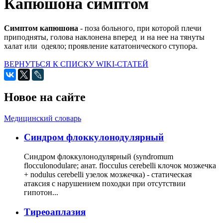
Капюшона симптом
Симптом капюшона
- поза больного, при которой плечи
приподняты, голова наклонена вперед и на нее на тянуты
халат или одеяло; проявление кататонического ступора.
ВЕРНУТЬСЯ К СПИСКУ WIKI-СТАТЕЙ
Новое на сайте
Медицинский словарь
Cиндром флоккулонодулярный
Синдром флоккулонодулярный (syndromum
flocculonodulare; анат. flocculus cerebelli клочок мозжечка
+ nodulus cerebelli узелок мозжечка) - статическая
атаксия с нарушением походки при отсутствии
гипотон...
Тиреоаплазия