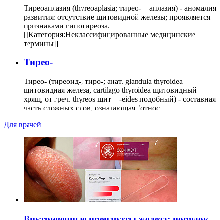
Тиреоаплазия (thyreoaplasia; тирео- + аплазия) - аномалия
развития: отсутствие щитовидной железы; проявляется
признаками гипотиреоза.
[[Категория:Неклассифицированные медицинские
термины]]
Тирео-
Тирео- (тиреоид-; тиро-; анат. glandula thyroidea
щитовидная железа, cartilago thyroidea щитовидный
хрящ, от греч. thyreos щит + -eides подобный) - составная
часть сложных слов, означающая "относ...
Для врачей
Внутривенные препараты железа: порядок