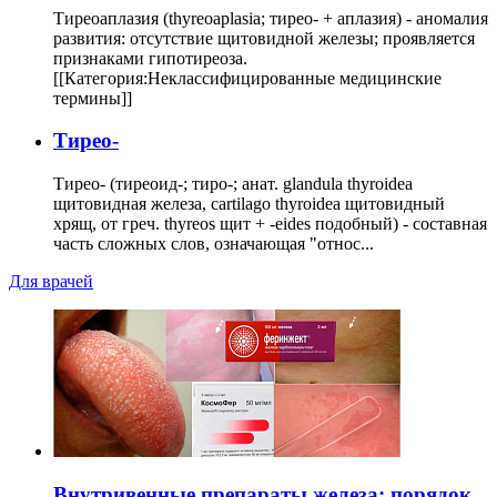
Тиреоаплазия (thyreoaplasia; тирео- + аплазия) - аномалия
развития: отсутствие щитовидной железы; проявляется
признаками гипотиреоза.
[[Категория:Неклассифицированные медицинские
термины]]
Тирео-
Тирео- (тиреоид-; тиро-; анат. glandula thyroidea
щитовидная железа, cartilago thyroidea щитовидный
хрящ, от греч. thyreos щит + -eides подобный) - составная
часть сложных слов, означающая "относ...
Для врачей
Внутривенные препараты железа: порядок