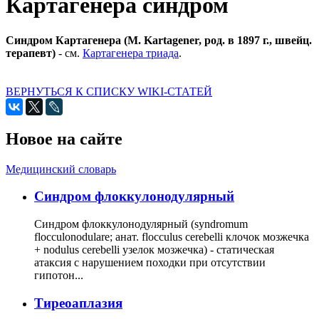
Картагенера синдром
Синдром Картагенера (М. Kartagener, род. в 1897 г., швейц.
терапевт)
- см.
Картагенера триада
.
ВЕРНУТЬСЯ К СПИСКУ WIKI-СТАТЕЙ
Новое на сайте
Медицинский словарь
Cиндром флоккулонодулярный
Синдром флоккулонодулярный (syndromum
flocculonodulare; анат. flocculus cerebelli клочок мозжечка
+ nodulus cerebelli узелок мозжечка) - статическая
атаксия с нарушением походки при отсутствии
гипотон...
Тиреоаплазия