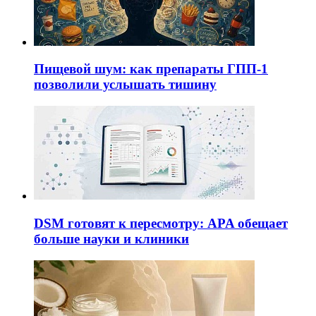
Пищевой шум: как препараты ГПП-1
позволили услышать тишину
DSM готовят к пересмотру: APA обещает
больше науки и клиники