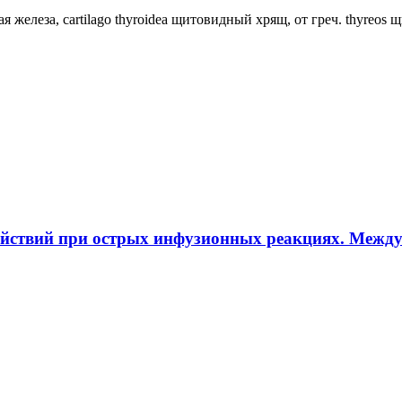
ная железа, cartilago thyroidea щитовидный хрящ, от греч. thyreos
ействий при острых инфузионных реакциях. Межд