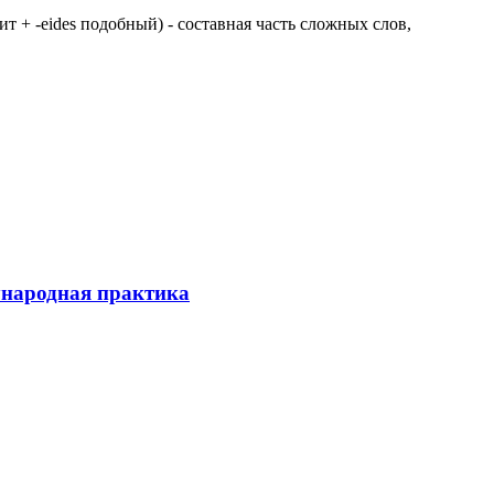
 щит + -eides подобный) - составная часть сложных слов,
ународная практика