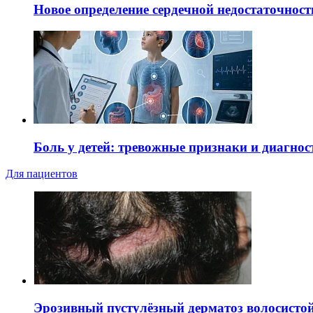
Новое определение сердечной недостаточност
Боль у детей: тревожные признаки и диагнос
Для пациентов
Эрозивный пустулёзный дерматоз волосистой 