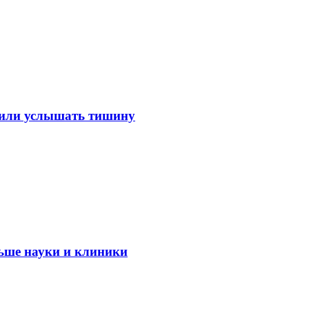
лили услышать тишину
ьше науки и клиники