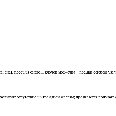
анат. flocculus cerebelli клочок мозжечка + nodulus cerebelli уз
лия развития: отсутствие щитовидной железы; проявляется призн