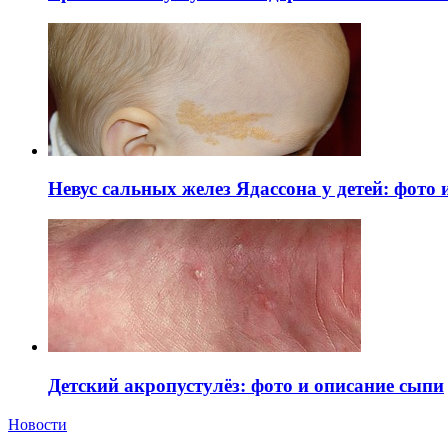
Невус сальных желез Ядассона у детей: фото
Детский акропустулёз: фото и описание сыпи
Новости