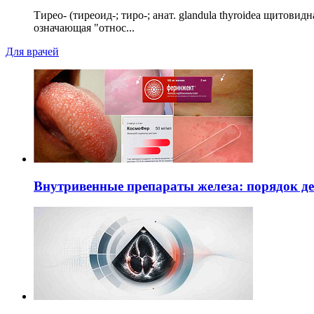
Тирео- (тиреоид-; тиро-; анат. glandula thyroidea щитовид
означающая "относ...
Для врачей
Внутривенные препараты железа: порядок д