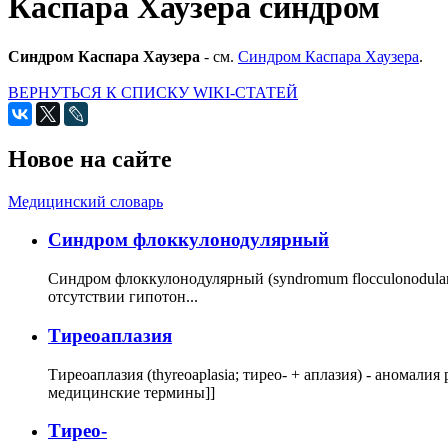
Каспара Хаузера синдром
Синдром Каспара Хаузера
- см.
Синдром Каспара Хаузера
.
ВЕРНУТЬСЯ К СПИСКУ WIKI-СТАТЕЙ
Новое на сайте
Медицинский словарь
Cиндром флоккулонодулярный
Синдром флоккулонодулярный (syndromum flocculonodulare; 
отсутствии гипотон...
Тиреоаплазия
Тиреоаплазия (thyreoaplasia; тирео- + аплазия) - анома
медицинские термины]]
Тирео-