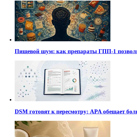
Пищевой шум: как препараты ГПП-1 позво
DSM готовят к пересмотру: APA обещает бол