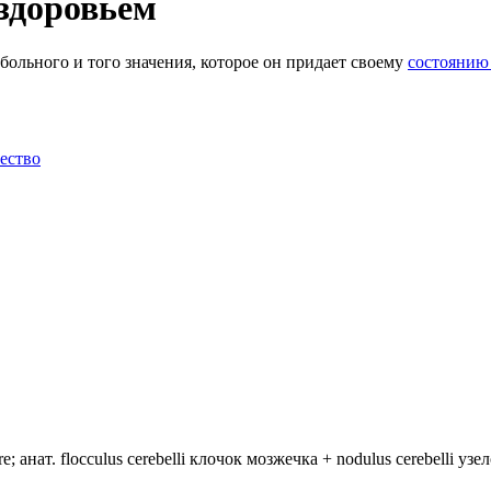
 здоровьем
больного и того значения, которое он придает своему
состоянию
ество
анат. flocculus cerebelli клочок мозжечка + nodulus cerebelli уз