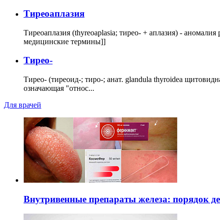
Тиреоаплазия
Тиреоаплазия (thyreoaplasia; тирео- + аплазия) - анома
медицинские термины]]
Тирео-
Тирео- (тиреоид-; тиро-; анат. glandula thyroidea щитовид
означающая "относ...
Для врачей
Внутривенные препараты железа: порядок д