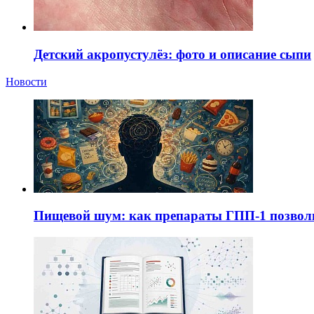
Детский акропустулёз: фото и описание сыпи
Новости
Пищевой шум: как препараты ГПП-1 позво