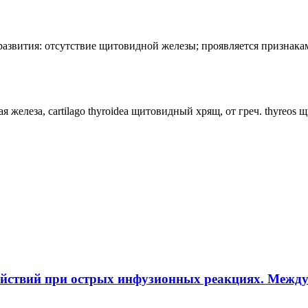
лия развития: отсутствие щитовидной железы; проявляется призн
ная железа, cartilago thyroidea щитовидный хрящ, от греч. thyreos
ействий при острых инфузионных реакциях. Межд