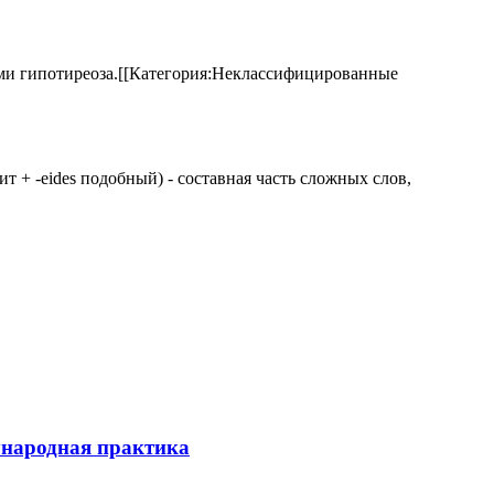
аками гипотиреоза.[[Категория:Неклассифицированные
 щит + -eides подобный) - составная часть сложных слов,
ународная практика