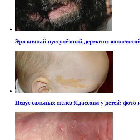
Эрозивный пустулёзный дерматоз волосистой 
Невус сальных желез Ядассона у детей: фото