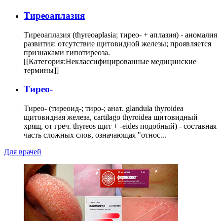
Тиреоаплазия
Тиреоаплазия (thyreoaplasia; тирео- + аплазия) - аномалия
развития: отсутствие щитовидной железы; проявляется
признаками гипотиреоза.
[[Категория:Неклассифицированные медицинские
термины]]
Тирео-
Тирео- (тиреоид-; тиро-; анат. glandula thyroidea
щитовидная железа, cartilago thyroidea щитовидный
хрящ, от греч. thyreos щит + -eides подобный) - составная
часть сложных слов, означающая "относ...
Для врачей