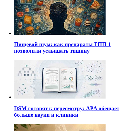
Пищевой шум: как препараты ГПП-1
позволили услышать тишину
DSM готовят к пересмотру: APA обещает
больше науки и клиники