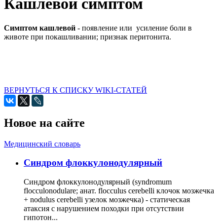
Кашлевой симптом
Симптом кашлевой
- появление или усиление боли в
животе при покашливании; признак перитонита.
ВЕРНУТЬСЯ К СПИСКУ WIKI-СТАТЕЙ
Новое на сайте
Медицинский словарь
Cиндром флоккулонодулярный
Синдром флоккулонодулярный (syndromum
flocculonodulare; анат. flocculus cerebelli клочок мозжечка
+ nodulus cerebelli узелок мозжечка) - статическая
атаксия с нарушением походки при отсутствии
гипотон...