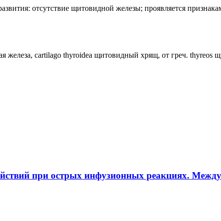
лия развития: отсутствие щитовидной железы; проявляется призн
ная железа, cartilago thyroidea щитовидный хрящ, от греч. thyreos
ействий при острых инфузионных реакциях. Межд