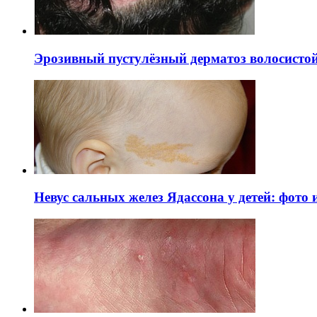
Эрозивный пустулёзный дерматоз волосистой 
Невус сальных желез Ядассона у детей: фото