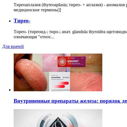
Тиреоаплазия (thyreoaplasia; тирео- + аплазия) - анома
медицинские термины]]
Тирео-
Тирео- (тиреоид-; тиро-; анат. glandula thyroidea щитовид
означающая "относ...
Для врачей
Внутривенные препараты железа: порядок д