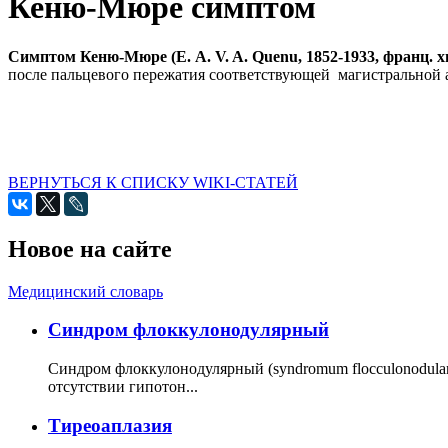
Кеню-Мюре симптом
Симптом Кеню-Мюре (Е. А. V. A. Quenu, 1852-1933, франц. хиру
после пальцевого пережатия соответствующей магистральной а
ВЕРНУТЬСЯ К СПИСКУ WIKI-СТАТЕЙ
Новое на сайте
Медицинский словарь
Cиндром флоккулонодулярный
Синдром флоккулонодулярный (syndromum flocculonodulare; 
отсутствии гипотон...
Тиреоаплазия