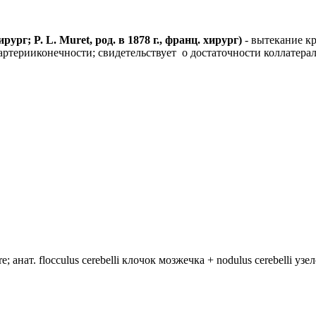
рг; P. L. Muret, род. в 1878 г., франц. хирург)
- вытекание к
ртерииконечности; свидетельствует о достаточности коллатера
анат. flocculus cerebelli клочок мозжечка + nodulus cerebelli уз