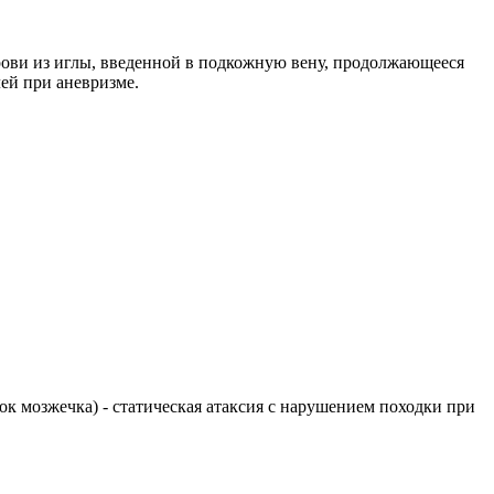
рови из иглы, введенной в подкожную вену, продолжающееся
лей при аневризме.
елок мозжечка) - статическая атаксия с нарушением походки при