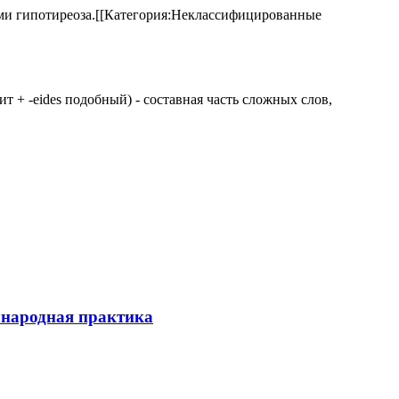
аками гипотиреоза.[[Категория:Неклассифицированные
 щит + -eides подобный) - составная часть сложных слов,
ународная практика