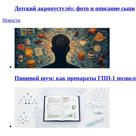
Детский акропустулёз: фото и описание сыпи
Новости
Пищевой шум: как препараты ГПП-1 позво