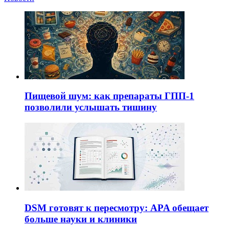
Пищевой шум: как препараты ГПП-1
позволили услышать тишину
DSM готовят к пересмотру: APA обещает
больше науки и клиники