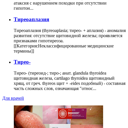
атаксия с нарушением походки при отсутствии
гипотон...
Тиреоаплазия
Тиреоаплазия (thyreoaplasia; тирео- + аплазия) - аномалия
развития: отсутствие щитовидной железы; проявляется
признаками гипотиреоза.
[[Категория:Неклассифицированные медицинские
термины]]
Тирео-
Тирео- (тиреоид-; тиро-; анат. glandula thyroidea
щитовидная железа, cartilago thyroidea щитовидный
хрящ, от греч. thyreos щит + -eides подобный) - составная
часть сложных слов, означающая "относ...
Для врачей