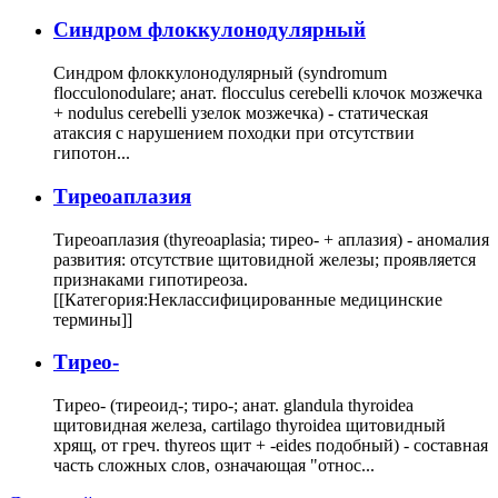
Cиндром флоккулонодулярный
Синдром флоккулонодулярный (syndromum
flocculonodulare; анат. flocculus cerebelli клочок мозжечка
+ nodulus cerebelli узелок мозжечка) - статическая
атаксия с нарушением походки при отсутствии
гипотон...
Тиреоаплазия
Тиреоаплазия (thyreoaplasia; тирео- + аплазия) - аномалия
развития: отсутствие щитовидной железы; проявляется
признаками гипотиреоза.
[[Категория:Неклассифицированные медицинские
термины]]
Тирео-
Тирео- (тиреоид-; тиро-; анат. glandula thyroidea
щитовидная железа, cartilago thyroidea щитовидный
хрящ, от греч. thyreos щит + -eides подобный) - составная
часть сложных слов, означающая "относ...