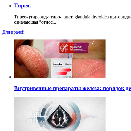
Тирео-
Тирео- (тиреоид-; тиро-; анат. glandula thyroidea щитовид
означающая "относ...
Для врачей
Внутривенные препараты железа: порядок д