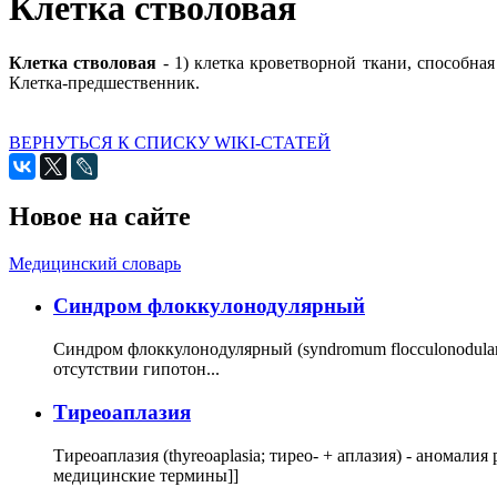
Клетка стволовая
Клетка стволовая
- 1) клетка кроветворной ткани, способна
Клетка-предшественник.
ВЕРНУТЬСЯ К СПИСКУ WIKI-СТАТЕЙ
Новое на сайте
Медицинский словарь
Cиндром флоккулонодулярный
Синдром флоккулонодулярный (syndromum flocculonodulare; 
отсутствии гипотон...
Тиреоаплазия
Тиреоаплазия (thyreoaplasia; тирео- + аплазия) - анома
медицинские термины]]