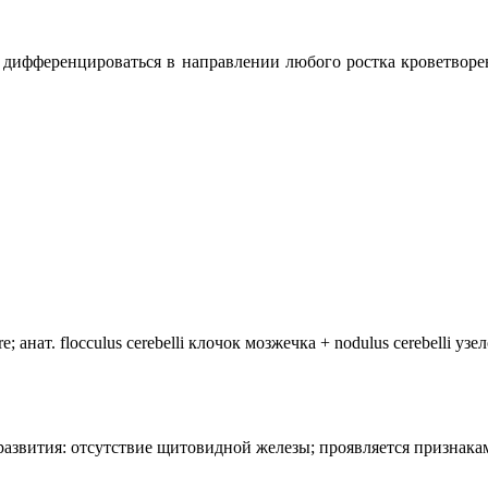
я дифференцироваться в направлении любого ростка кроветворе
анат. flocculus cerebelli клочок мозжечка + nodulus cerebelli уз
лия развития: отсутствие щитовидной железы; проявляется призн