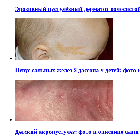
Эрозивный пустулёзный дерматоз волосистой 
Невус сальных желез Ядассона у детей: фото
Детский акропустулёз: фото и описание сыпи