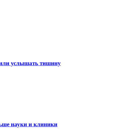
лили услышать тишину
ьше науки и клиники