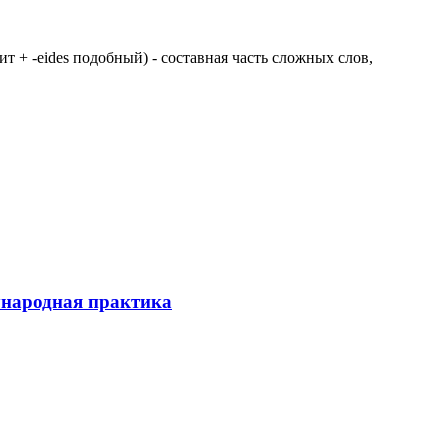
 щит + -eides подобный) - составная часть сложных слов,
ународная практика