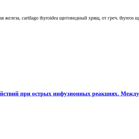
ная железа, cartilago thyroidea щитовидный хрящ, от греч. thyreos
ействий при острых инфузионных реакциях. Межд