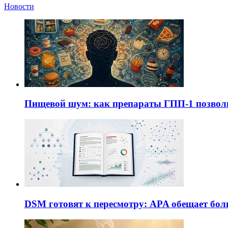
Новости
Пищевой шум: как препараты ГПП-1 позво
DSM готовят к пересмотру: APA обещает бол