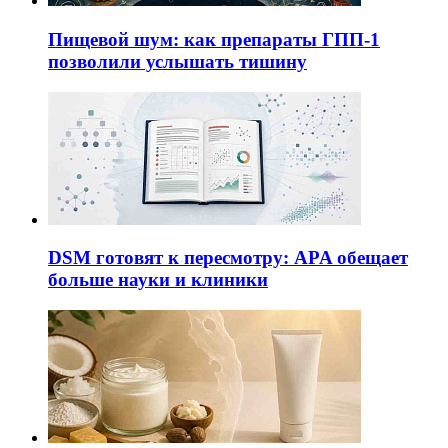
Пищевой шум: как препараты ГПП-1
позволили услышать тишину
DSM готовят к пересмотру: APA обещает
больше науки и клиники