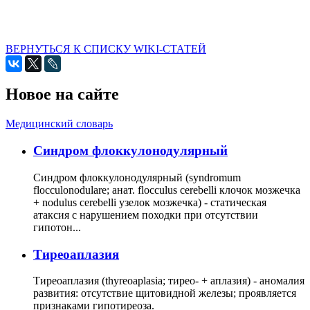
ВЕРНУТЬСЯ К СПИСКУ WIKI-СТАТЕЙ
Новое на сайте
Медицинский словарь
Cиндром флоккулонодулярный
Синдром флоккулонодулярный (syndromum
flocculonodulare; анат. flocculus cerebelli клочок мозжечка
+ nodulus cerebelli узелок мозжечка) - статическая
атаксия с нарушением походки при отсутствии
гипотон...
Тиреоаплазия
Тиреоаплазия (thyreoaplasia; тирео- + аплазия) - аномалия
развития: отсутствие щитовидной железы; проявляется
признаками гипотиреоза.