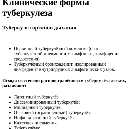
Клинические формы
туберкулеза
Туберкулёз органов дыхания
Первичный туберкулёзный комплекс (очаг
туберкулёзной пневмонии + лимфангит, лимфаденит
средостения)
Туберкулёзный бронхоаденит, изолированный
лимфаденит внутригрудных лимфатических узлов.
Исходя из степени распространённости туберкулёза лёгких,
различают:
Латентный туберкулёз
Диссеминированный туберкулёз;
Милиарный туберкулёз;
Очаговый (ограниченный) туберкулёз;
Инфильтративный туберкулёз;
Казеозная пневмония;
Туберкулёма;