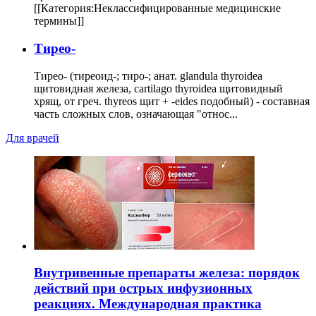
[[Категория:Неклассифицированные медицинские
термины]]
Тирео-
Тирео- (тиреоид-; тиро-; анат. glandula thyroidea
щитовидная железа, cartilago thyroidea щитовидный
хрящ, от греч. thyreos щит + -eides подобный) - составная
часть сложных слов, означающая "относ...
Для врачей
Внутривенные препараты железа: порядок
действий при острых инфузионных
реакциях. Международная практика