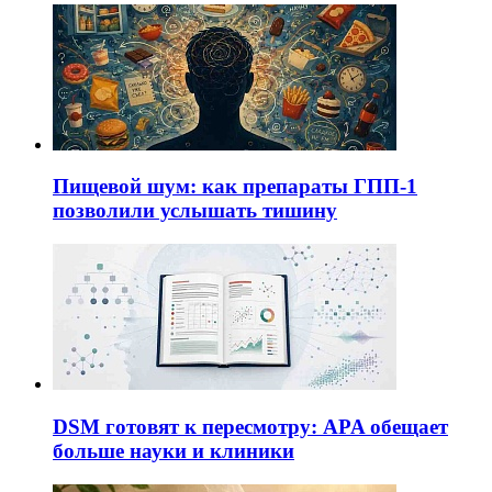
Пищевой шум: как препараты ГПП-1
позволили услышать тишину
DSM готовят к пересмотру: APA обещает
больше науки и клиники