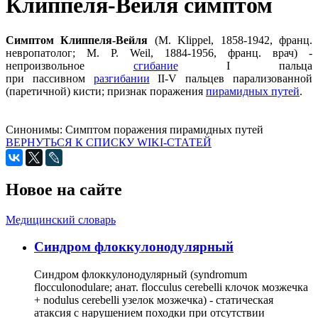
Клиппеля-Вейля симптом
Симптом Клиппеля-Вейля
(М. Klippel, 1858-1942, франц.
невропатолог; М. P. Weil, 1884-1956, франц. врач) -
непроизвольное
сгибание
I пальца
при пассивном
разгибании
II-V пальцев парализованной
(паретичной) кисти; признак поражения
пирамидных путей
.
Синонимы:
Симптом поражения пирамидных путей
ВЕРНУТЬСЯ К СПИСКУ WIKI-СТАТЕЙ
Новое на сайте
Медицинский словарь
Cиндром флоккулонодулярный
Синдром флоккулонодулярный (syndromum
flocculonodulare; анат. flocculus cerebelli клочок мозжечка
+ nodulus cerebelli узелок мозжечка) - статическая
атаксия с нарушением походки при отсутствии