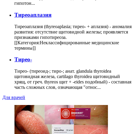
гипотон...
Тиреоаплазия
Тиреоаплазия (thyreoaplasia; тирео- + аплазия) - аномалия
развития: отсутствие щитовидной железы; проявляется
признаками гипотиреоза.
[[Категория:Неклассифицированные медицинские
термины]]
Тирео-
Тирео- (тиреоид-; тиро-; анат. glandula thyroidea
щитовидная железа, cartilago thyroidea щитовидный
хрящ, от греч. thyreos щит + -eides подобный) - составная
часть сложных слов, означающая "относ...
Для врачей