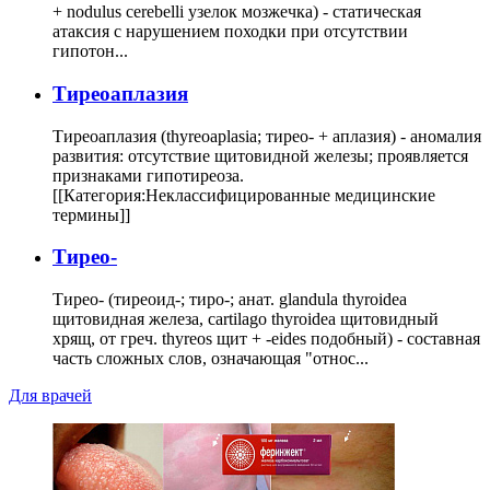
+ nodulus cerebelli узелок мозжечка) - статическая
атаксия с нарушением походки при отсутствии
гипотон...
Тиреоаплазия
Тиреоаплазия (thyreoaplasia; тирео- + аплазия) - аномалия
развития: отсутствие щитовидной железы; проявляется
признаками гипотиреоза.
[[Категория:Неклассифицированные медицинские
термины]]
Тирео-
Тирео- (тиреоид-; тиро-; анат. glandula thyroidea
щитовидная железа, cartilago thyroidea щитовидный
хрящ, от греч. thyreos щит + -eides подобный) - составная
часть сложных слов, означающая "относ...
Для врачей