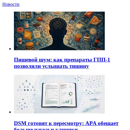
Новости
Пищевой шум: как препараты ГПП-1
позволили услышать тишину
DSM готовят к пересмотру: APA обещает
больше науки и клиники