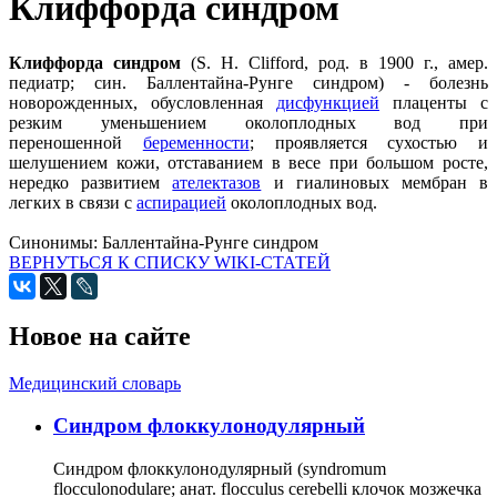
Клиффорда синдром
Клиффорда синдром
(S. Н. Clifford, род. в 1900 г., амер.
педиатр; син. Баллентайна-Рунге синдром) - болезнь
новорожденных, обусловленная
дисфункцией
плаценты с
резким уменьшением околоплодных вод при
переношенной
беременности
; проявляется сухостью и
шелушением кожи, отставанием в весе при большом росте,
нередко развитием
ателектазов
и гиалиновых мембран в
легких в связи с
аспирацией
околоплодных вод.
Синонимы:
Баллентайна-Рунге синдром
ВЕРНУТЬСЯ К СПИСКУ WIKI-СТАТЕЙ
Новое на сайте
Медицинский словарь
Cиндром флоккулонодулярный
Синдром флоккулонодулярный (syndromum
flocculonodulare; анат. flocculus cerebelli клочок мозжечка