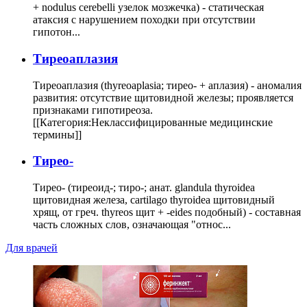
+ nodulus cerebelli узелок мозжечка) - статическая
атаксия с нарушением походки при отсутствии
гипотон...
Тиреоаплазия
Тиреоаплазия (thyreoaplasia; тирео- + аплазия) - аномалия
развития: отсутствие щитовидной железы; проявляется
признаками гипотиреоза.
[[Категория:Неклассифицированные медицинские
термины]]
Тирео-
Тирео- (тиреоид-; тиро-; анат. glandula thyroidea
щитовидная железа, cartilago thyroidea щитовидный
хрящ, от греч. thyreos щит + -eides подобный) - составная
часть сложных слов, означающая "относ...
Для врачей