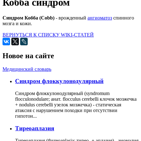
Кобба синдром
Синдром Кобба (Cobb)
- врожденный
ангиоматоз
спинного
мозга и кожи.
ВЕРНУТЬСЯ К СПИСКУ WIKI-СТАТЕЙ
Новое на сайте
Медицинский словарь
Cиндром флоккулонодулярный
Синдром флоккулонодулярный (syndromum
flocculonodulare; анат. flocculus cerebelli клочок мозжечка
+ nodulus cerebelli узелок мозжечка) - статическая
атаксия с нарушением походки при отсутствии
гипотон...
Тиреоаплазия
Тиреоаплазия (thyreoaplasia; тирео- + аплазия) - аномалия