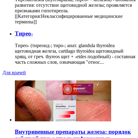
развития: отсутствие щитовидной железы; проявляется
признаками гипотиреоза.
[[Категория:Неклассифицированные медицинские
термины]]
Тирео-
Тирео- (тиреоид-; тиро-; анат. glandula thyroidea
щитовидная железа, cartilago thyroidea щитовидный
хрящ, от греч. thyreos щит + -eides подобный) - составная
часть сложных слов, означающая "относ...
Для врачей
Внутривенные препараты железа: порядок