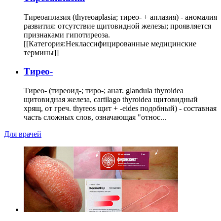
Тиреоаплазия (thyreoaplasia; тирео- + аплазия) - аномалия
развития: отсутствие щитовидной железы; проявляется
признаками гипотиреоза.
[[Категория:Неклассифицированные медицинские
термины]]
Тирео-
Тирео- (тиреоид-; тиро-; анат. glandula thyroidea
щитовидная железа, cartilago thyroidea щитовидный
хрящ, от греч. thyreos щит + -eides подобный) - составная
часть сложных слов, означающая "относ...
Для врачей