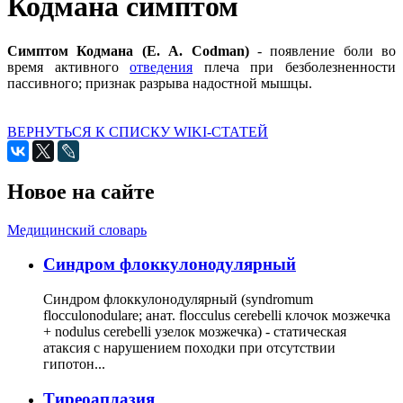
Кодмана симптом
Симптом Кодмана (Е. A. Codman)
- появление боли во
время активного
отведения
плеча при безболезненности
пассивного; признак разрыва надостной мышцы.
ВЕРНУТЬСЯ К СПИСКУ WIKI-СТАТЕЙ
Новое на сайте
Медицинский словарь
Cиндром флоккулонодулярный
Синдром флоккулонодулярный (syndromum
flocculonodulare; анат. flocculus cerebelli клочок мозжечка
+ nodulus cerebelli узелок мозжечка) - статическая
атаксия с нарушением походки при отсутствии
гипотон...
Тиреоаплазия