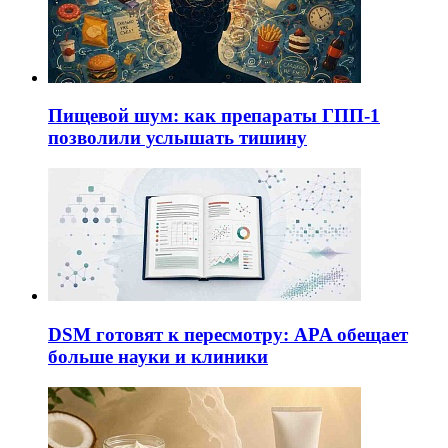
Пищевой шум: как препараты ГПП-1
позволили услышать тишину
DSM готовят к пересмотру: APA обещает
больше науки и клиники