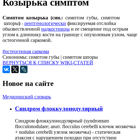
Козырька симптом
Симптом козырька (син.:
симптом губы, симптом
шпоры
)
-
рентгенологически
фиксируемая отслойка
обызвествленной
надкостницы
и ее смещение под острым
углом к длиннику кости на границе с опухолевым узлом, чаще
остеогенной саркомой.
#остеогенная саркома
Синонимы:
симптом губы
|
симптом шпоры
ВЕРНУТЬСЯ К СПИСКУ WIKI-СТАТЕЙ
Новое на сайте
Медицинский словарь
Cиндром флоккулонодулярный
Синдром флоккулонодулярный (syndromum
flocculonodulare; анат. flocculus cerebelli клочок мозжечка
+ nodulus cerebelli узелок мозжечка) - статическая
атаксия с нарушением походки при отсутствии