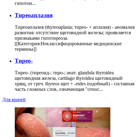
гипотон...
Тиреоаплазия
Тиреоаплазия (thyreoaplasia; тирео- + аплазия) - аномалия
развития: отсутствие щитовидной железы; проявляется
признаками гипотиреоза.
[[Категория:Неклассифицированные медицинские
термины]]
Тирео-
Тирео- (тиреоид-; тиро-; анат. glandula thyroidea
щитовидная железа, cartilago thyroidea щитовидный
хрящ, от греч. thyreos щит + -eides подобный) - составная
часть сложных слов, означающая "относ...
Для врачей