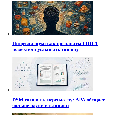
Пищевой шум: как препараты ГПП-1
позволили услышать тишину
DSM готовят к пересмотру: APA обещает
больше науки и клиники