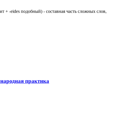
 щит + -eides подобный) - составная часть сложных слов,
ународная практика