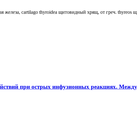
ная железа, cartilago thyroidea щитовидный хрящ, от греч. thyreos
ействий при острых инфузионных реакциях. Межд