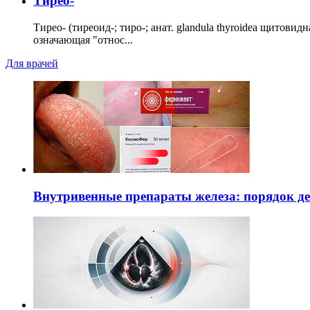
Тирео-
Тирео- (тиреоид-; тиро-; анат. glandula thyroidea щитовид
означающая "относ...
Для врачей
Внутривенные препараты железа: порядок д