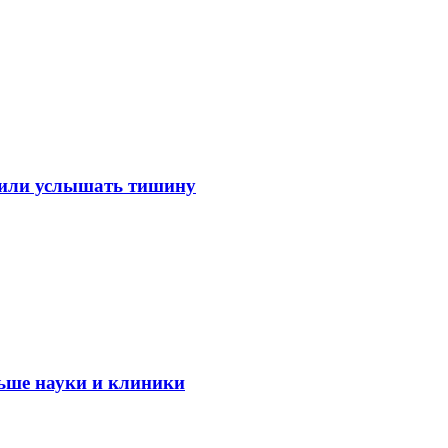
лили услышать тишину
ьше науки и клиники