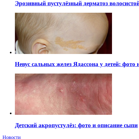
Эрозивный пустулёзный дерматоз волосистой 
Невус сальных желез Ядассона у детей: фото
Детский акропустулёз: фото и описание сыпи
Новости