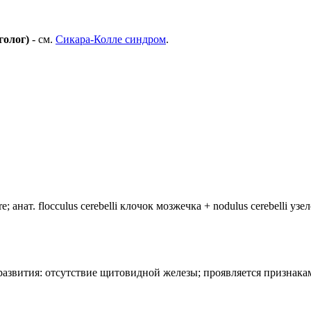
голог)
- см.
Сикара-Колле синдром
.
анат. flocculus cerebelli клочок мозжечка + nodulus cerebelli уз
лия развития: отсутствие щитовидной железы; проявляется призн