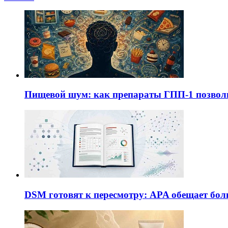
Пищевой шум: как препараты ГПП-1 позво
DSM готовят к пересмотру: APA обещает бол