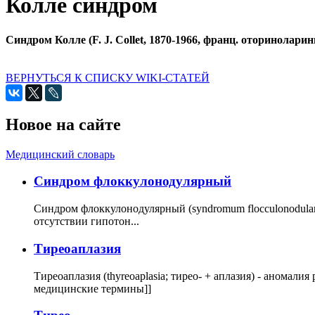
Колле синдром
Синдром Колле (F. J. Collet, 1870-1966, франц. оториноларин
ВЕРНУТЬСЯ К СПИСКУ WIKI-СТАТЕЙ
Новое на сайте
Медицинский словарь
Cиндром флоккулонодулярный
Синдром флоккулонодулярный (syndromum flocculonodulare; 
отсутствии гипотон...
Тиреоаплазия
Тиреоаплазия (thyreoaplasia; тирео- + аплазия) - анома
медицинские термины]]