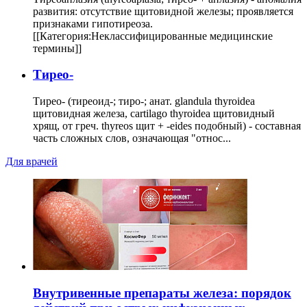
развития: отсутствие щитовидной железы; проявляется
признаками гипотиреоза.
[[Категория:Неклассифицированные медицинские
термины]]
Тирео-
Тирео- (тиреоид-; тиро-; анат. glandula thyroidea
щитовидная железа, cartilago thyroidea щитовидный
хрящ, от греч. thyreos щит + -eides подобный) - составная
часть сложных слов, означающая "относ...
Для врачей
Внутривенные препараты железа: порядок