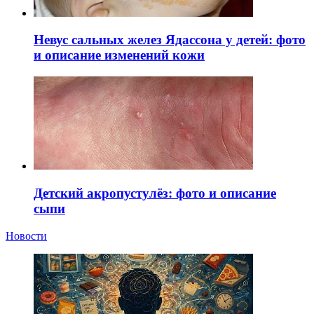
Невус сальных желез Ядассона у детей: фото
и описание изменений кожи
Детский акропустулёз: фото и описание
сыпи
Новости