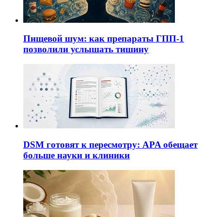
Пищевой шум: как препараты ГПП-1
позволили услышать тишину
DSM готовят к пересмотру: APA обещает
больше науки и клиники