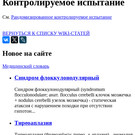
Контролируемое испытание
См.
Рандомизированное контролируемое испытание
ВЕРНУТЬСЯ К СПИСКУ WIKI-СТАТЕЙ
Новое на сайте
Медицинский словарь
Cиндром флоккулонодулярный
Синдром флоккулонодулярный (syndromum
flocculonodulare; анат. flocculus cerebelli клочок мозжечка
+ nodulus cerebelli узелок мозжечка) - статическая
атаксия с нарушением походки при отсутствии
гипотон...
Тиреоаплазия
Тиреоаплазия (thyreoaplasia; тирео- + аплазия) - аномалия