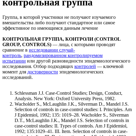
контрольная группа
Группа, в которой участники не получают изучаемого
вмешательства либо получают стандартное или самое
эффективное по имеющимся данным лечение
КОНТРОЛЬНАЯ ГРУППА, КОНТРОЛИ (CONTROL
GROUP, CONTROLS)
— лица, с которыми проводят
сравнение в
исследовании случай-
контроль
,
рандомизированном контролируемом
испытании
или другой разновидности эпидемиологического
исследования. Отбор подходящих
контролей
— ключевой
момент для
достоверности
эпидемиологических
исследований.
Schlessman J.J. Case-Control Studies; Design, Conduct,
Analysis. New York: Oxford University Press, 1982.
Wacholder S., McLaughlin J.K., Silverman D., Mandel J.S.
Selection of controls in case-control studies: I. Principles. Am
J Epidemiol, 1992; 135: 1019–28. Wacholder S., Silverman
D.T., McLaughlin J.K., Mandel J.S. Selection of controls in
case-control studies: II. Types of controls. Am J Epidemiol,
1992; 135:1029–41. III. Item. Selection of controls in case-