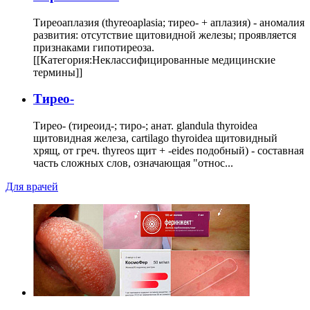
Тиреоаплазия (thyreoaplasia; тирео- + аплазия) - аномалия
развития: отсутствие щитовидной железы; проявляется
признаками гипотиреоза.
[[Категория:Неклассифицированные медицинские
термины]]
Тирео-
Тирео- (тиреоид-; тиро-; анат. glandula thyroidea
щитовидная железа, cartilago thyroidea щитовидный
хрящ, от греч. thyreos щит + -eides подобный) - составная
часть сложных слов, означающая "относ...
Для врачей