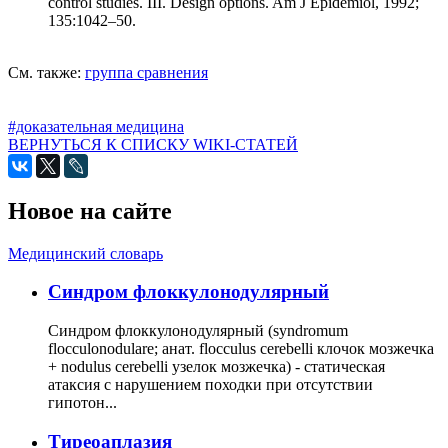
control studies. III. Design options. Am J Epidemiol, 1992;
135:1042–50.
См. также:
группа сравнения
#доказательная медицина
ВЕРНУТЬСЯ К СПИСКУ WIKI-СТАТЕЙ
Новое на сайте
Медицинский словарь
Cиндром флоккулонодулярный
Синдром флоккулонодулярный (syndromum
flocculonodulare; анат. flocculus cerebelli клочок мозжечка
+ nodulus cerebelli узелок мозжечка) - статическая
атаксия с нарушением походки при отсутствии
гипотон...
Тиреоаплазия